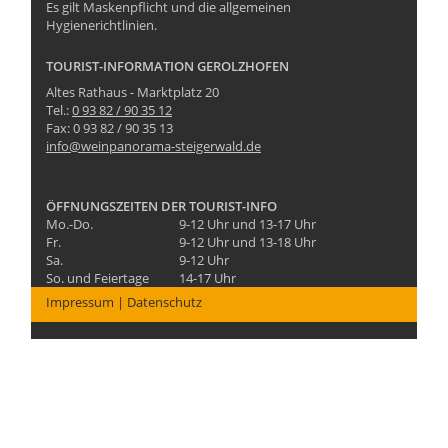
Es gilt Maskenpflicht und die allgemeinen
Hygienerichtlinien.
TOURIST-INFORMATION GEROLZHOFEN
Altes Rathaus - Marktplatz 20
Tel.:
0 93 82 / 90 35 12
Fax: 0 93 82 / 90 35 13
info@weinpanorama-steigerwald.de
ÖFFNUNGSZEITEN DER TOURIST-INFO
Mo.-Do.
9-12 Uhr und 13-17 Uhr
Fr.
9-12 Uhr und 13-18 Uhr
Sa.
9-12 Uhr
So. und Feiertage
14-17 Uhr
Impressum
|
Datenschutz