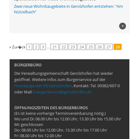
Zwei neue Wohnbaugebiete in Gerolzhofen entstehen: "Am
Nützelbach“
+
1
2
3
...
21
22
23
24
25
26
27
28
« Zur�ck
BÜRGERBÜRO
Die Verwaltungsgemeinschaft Gerolzhofen hat wieder
geöffnet. Weitere Infos zum Bürgerservice auf der
Homepage der VG Gerolzhofen
. Kontakt: Tel. 09382/607-0
oder Mail
buergerservice@gerolzhofen.de
ÖFFNUNGSZEITEN DES BÜRGERBÜROS
(Es ist keine vorherige Terminvereinbarung nötig.)
Mo und Di: 08.00 Uhr bis 12.00 Uhr, 13.30 Uhr bis 15.00 Uhr
Mi: geschlossen
Do: 08.00 Uhr bis 12.00 Uhr, 13.30 Uhr bis 17.00 Uhr
Fr: 08.00 Uhr bis 12.00 Uhr