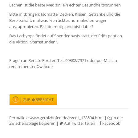
Lachen ist die beste Medizin, ein echter Gesundheitsbrunnen
Bitte mitbringen: Isomatte, Decken, Kissen, Getränke und die
Bereitschaft, mal was "verrücktes normales" zu wagen,
auszuprobieren. Bist du mutig und bist dabei?
Das Lachyoga findet auf Spendenbasis statt, der Erlös geht an
die Aktion "Sternstunden".
Fragen an Renate Förster, Tel.: 09382/7971 oder per Mail an
renatefoerster@web.de
ZUR �BERSICHT
Permalink:
www.gerolzhofen.de/event_138594.html
|
In die
Zwischenablage kopieren
|
Auf Twitter teilen
|
Facebook