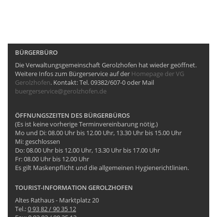
BÜRGERBÜRO
Die Verwaltungsgemeinschaft Gerolzhofen hat wieder geöffnet.
Weitere Infos zum Bürgerservice auf der
Homepage der VG
Gerolzhofen
. Kontakt: Tel. 09382/607-0 oder Mail
buergerservice@gerolzhofen.de
ÖFFNUNGSZEITEN DES BÜRGERBÜROS
(Es ist keine vorherige Terminvereinbarung nötig.)
Mo und Di: 08.00 Uhr bis 12.00 Uhr, 13.30 Uhr bis 15.00 Uhr
Mi: geschlossen
Do: 08.00 Uhr bis 12.00 Uhr, 13.30 Uhr bis 17.00 Uhr
Fr: 08.00 Uhr bis 12.00 Uhr
Es gilt Maskenpflicht und die allgemeinen Hygienerichtlinien.
TOURIST-INFORMATION GEROLZHOFEN
Altes Rathaus - Marktplatz 20
Tel.:
0 93 82 / 90 35 12