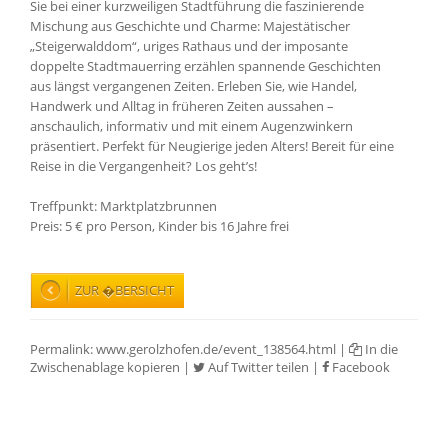
Sie bei einer kurzweiligen Stadtführung die faszinierende 
Mischung aus Geschichte und Charme: Majestätischer 
„Steigerwalddom“, uriges Rathaus und der imposante 
doppelte Stadtmauerring erzählen spannende Geschichten 
aus längst vergangenen Zeiten. Erleben Sie, wie Handel, 
Handwerk und Alltag in früheren Zeiten aussahen – 
anschaulich, informativ und mit einem Augenzwinkern 
präsentiert. Perfekt für Neugierige jeden Alters! Bereit für eine 
Reise in die Vergangenheit? Los geht’s!
Treffpunkt: Marktplatzbrunnen
Preis: 5 € pro Person, Kinder bis 16 Jahre frei
ZUR �BERSICHT
Permalink:
www.gerolzhofen.de/event_138564.html
|
In die
Zwischenablage kopieren
|
Auf Twitter teilen
|
Facebook