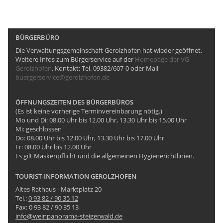
BÜRGERBÜRO
Die Verwaltungsgemeinschaft Gerolzhofen hat wieder geöffnet.
Weitere Infos zum Bürgerservice auf der
Homepage der VG
Gerolzhofen
. Kontakt: Tel. 09382/607-0 oder Mail
buergerservice@gerolzhofen.de
ÖFFNUNGSZEITEN DES BÜRGERBÜROS
(Es ist keine vorherige Terminvereinbarung nötig.)
Mo und Di: 08.00 Uhr bis 12.00 Uhr, 13.30 Uhr bis 15.00 Uhr
Mi: geschlossen
Do: 08.00 Uhr bis 12.00 Uhr, 13.30 Uhr bis 17.00 Uhr
Fr: 08.00 Uhr bis 12.00 Uhr
Es gilt Maskenpflicht und die allgemeinen Hygienerichtlinien.
TOURIST-INFORMATION GEROLZHOFEN
Altes Rathaus - Marktplatz 20
Tel.:
0 93 82 / 90 35 12
Fax: 0 93 82 / 90 35 13
info@weinpanorama-steigerwald.de