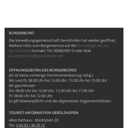
BÜRGERBÜRO
Die Verwaltungsgemeinschaft Gerolzhofen hat wieder geöffnet.
Weitere Infos zum Bürgerservice auf der
Homepage der VG
Gerolzhofen
. Kontakt: Tel. 09382/607-0 oder Mail
buergerservice@gerolzhofen.de
ÖFFNUNGSZEITEN DES BÜRGERBÜROS
(Es ist keine vorherige Terminvereinbarung nötig.)
Mo und Di: 08.00 Uhr bis 12.00 Uhr, 13.30 Uhr bis 15.00 Uhr
Mi: geschlossen
Do: 08.00 Uhr bis 12.00 Uhr, 13.30 Uhr bis 17.00 Uhr
Fr: 08.00 Uhr bis 12.00 Uhr
Es gilt Maskenpflicht und die allgemeinen Hygienerichtlinien.
TOURIST-INFORMATION GEROLZHOFEN
Altes Rathaus - Marktplatz 20
Tel.:
0 93 82 / 90 35 12