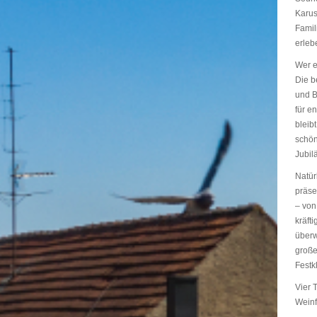
Karus
Famil
erleb
Wer e
Die b
und B
für e
bleib
schön
Jubil
Natür
präse
– von
kräft
überw
große
Festk
Vier 
Weinf