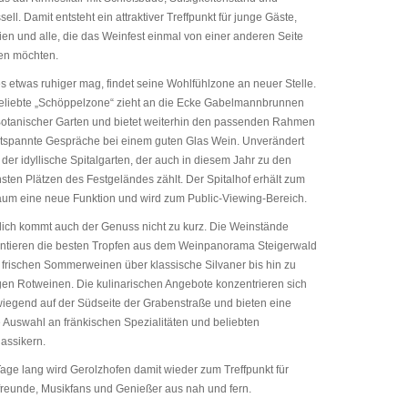
sell. Damit entsteht ein attraktiver Treffpunkt für junge Gäste,
ien und alle, die das Weinfest einmal von einer anderen Seite
en möchten.
s etwas ruhiger mag, findet seine Wohlfühlzone an neuer Stelle.
eliebte „Schöppelzone“ zieht an die Ecke Gabelmannbrunnen
otanischer Garten und bietet weiterhin den passenden Rahmen
ntspannte Gespräche bei einem guten Glas Wein. Unverändert
t der idyllische Spitalgarten, der auch in diesem Jahr zu den
sten Plätzen des Festgeländes zählt. Der Spitalhof erhält zum
äum eine neue Funktion und wird zum Public-Viewing-Bereich.
lich kommt auch der Genuss nicht zu kurz. Die Weinstände
ntieren die besten Tropfen aus dem Weinpanorama Steigerwald
 frischen Sommerweinen über klassische Silvaner bis hin zu
igen Rotweinen. Die kulinarischen Angebote konzentrieren sich
iegend auf der Südseite der Grabenstraße und bieten eine
 Auswahl an fränkischen Spezialitäten und beliebten
lassikern.
Tage lang wird Gerolzhofen damit wieder zum Treffpunkt für
reunde, Musikfans und Genießer aus nah und fern.