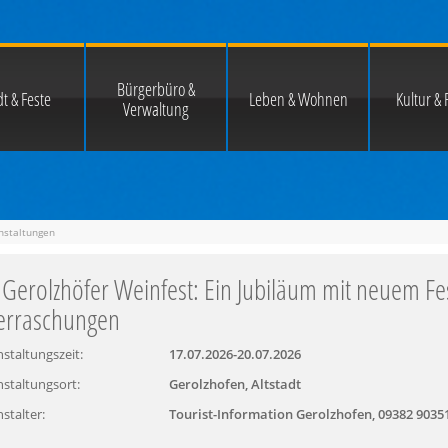
Bürgerbüro &
t & Feste
Leben & Wohnen
Kultur & F
Verwaltung
nstaltungen
 Gerolzhöfer Weinfest: Ein Jubiläum mit neuem Fe
erraschungen
staltungszeit:
17.07.2026-20.07.2026
staltungsort:
Gerolzhofen, Altstadt
stalter:
Tourist-Information Gerolzhofen, 09382 9035