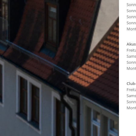
Sonnt
Sonnt
Sonnt
Sonnt
Monta
Akus
Freit
Samst
Sonnt
Monta
Club
Freit
Samst
Sonnt
Monta