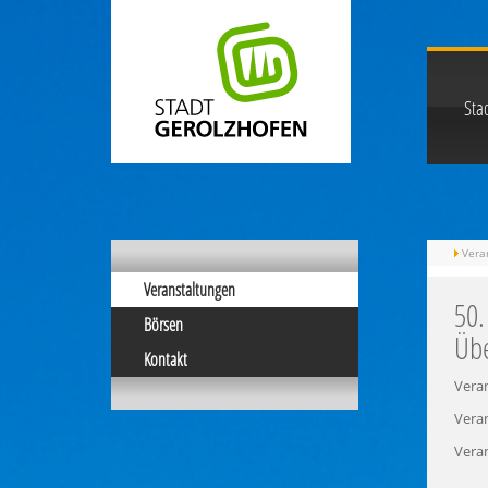
Stad
Vera
Veranstaltungen
50.
Börsen
Üb
Kontakt
Veran
Veran
Veran