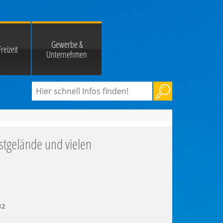
Gewerbe &
reizeit
Unternehmen
stgelände und vielen
12