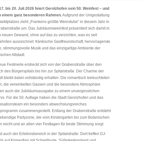
7. bis 20. Juli 2026 feiert Gerolzhofen sein 50. Weinfest – und
in einem ganz besonderen Rahmen.
Aufgrund der Umgestaltung
arktplatzes zieht „Frankens größte Weinstube“ in diesem Jahr in
rabenstraße um. Das Jubiläumsweinfest präsentiert sich damit in
 neuen Gewand, ohne auf das zu verzichten, was es seit
ehnten auszeichnet: fränkische Gastfreundschaft, hervorragende
, stimmungsvolle Musik und das einzigartige Ambiente der
ischen Altstadt.
eue Festmeile erstreckt sich von der Grabenstraße über den
ch des Bürgerspitals bis hin zur Spitalstraße. Der Charme der
adt bleibt dabei vollständig erhalten. Die romantisch beleuchteten
l, die verwinkelten Gassen und die besondere Atmosphäre
n auch die Jubiläumsausgabe zu einem unvergesslichen
nis. Für die 50. Auflage haben die Stadt Gerolzhofen und das
isationsteam ein besonders abwechslungsreiches
programm zusammengestellt. Entlang der Grabenstraße entsteht
lebendige Partyzone, die vom Kindergarten bis zum Botanischen
n reicht und an allen vier Festtagen für beste Stimmung sorgt.
st auch der Erlebnisbereich in der Spitalstraße: Dort treffen DJ-
s auf Kirmesflair mit Schießbude, Süßigkeitenstand und