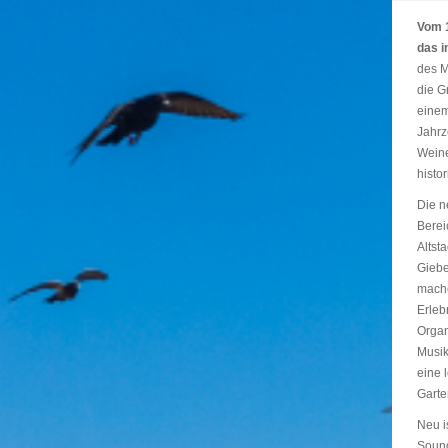
Vom 1
das 
des M
die G
einem
Jahrz
Weine
histor
Die n
Berei
Altst
Giebe
mache
Erleb
Organ
Musik
eine 
Garte
Neu i
Sound