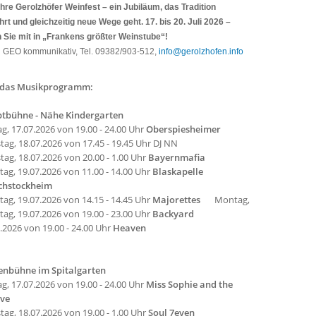
hre Gerolzhöfer Weinfest – ein Jubiläum, das Tradition
rt und gleichzeitig neue Wege geht.
17. bis 20. Juli 2026 –
n Sie mit in „Frankens größter Weinstube“!
:
GEO kommunikativ, Tel. 09382/903-512,
info@gerolzhofen.info
 das Musikprogramm:
tbühne - Nähe Kindergarten
ag, 17.07.2026 von 19.00 - 24.00 Uhr
Oberspiesheimer
ag, 18.07.2026 von 17.45 - 19.45 Uhr DJ NN
ag, 18.07.2026 von 20.00 - 1.00 Uhr
Bayernmafia
ag, 19.07.2026 von 11.00 - 14.00 Uhr
Blaskapelle
hstockheim
ag, 19.07.2026 von 14.15 - 14.45 Uhr
Majorettes
Montag,
ag, 19.07.2026 von 19.00 - 23.00 Uhr
Backyard
.2026 von 19.00 - 24.00 Uhr
Heaven
enbühne im Spitalgarten
ag, 17.07.2026 von 19.00 - 24.00 Uhr
Miss Sophie and the
ve
ag, 18.07.2026 von 19.00 - 1.00 Uhr
Soul 7even