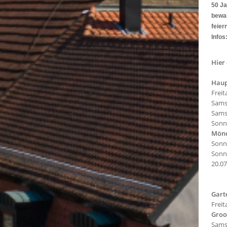
50 Ja
bewah
feier
Infos
Hier
Haup
Freit
Samst
Samst
Sonnt
Mönc
Sonnt
Sonnt
20.07
Gart
Freit
Groo
Samst