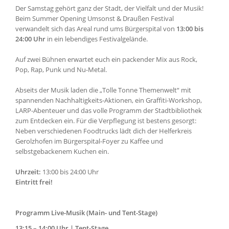
Der Samstag gehört ganz der Stadt, der Vielfalt und der Musik!
Beim Summer Opening Umsonst & Draußen Festival
verwandelt sich das Areal rund ums Bürgerspital von
13:00 bis
24:00 Uhr
in ein lebendiges Festivalgelände.
Auf zwei Bühnen erwartet euch ein packender Mix aus Rock,
Pop, Rap, Punk und Nu-Metal.
Abseits der Musik laden die „Tolle Tonne Themenwelt“ mit
spannenden Nachhaltigkeits-Aktionen, ein Graffiti-Workshop,
LARP-Abenteuer und das volle Programm der Stadtbibliothek
zum Entdecken ein. Für die Verpflegung ist bestens gesorgt:
Neben verschiedenen Foodtrucks lädt dich der Helferkreis
Gerolzhofen im Bürgerspital-Foyer zu Kaffee und
selbstgebackenem Kuchen ein.
Uhrzeit:
13:00 bis 24:00 Uhr
Eintritt frei!
Programm Live-Musik (Main- und Tent-Stage)
13:15 – 14:00 Uhr | Tent-Stage