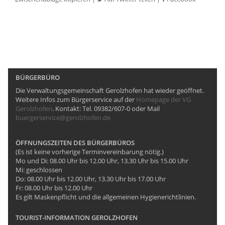
BÜRGERBÜRO
Die Verwaltungsgemeinschaft Gerolzhofen hat wieder geöffnet.
Weitere Infos zum Bürgerservice auf der
Homepage der VG
Gerolzhofen
. Kontakt: Tel. 09382/607-0 oder Mail
buergerservice@gerolzhofen.de
ÖFFNUNGSZEITEN DES BÜRGERBÜROS
(Es ist keine vorherige Terminvereinbarung nötig.)
Mo und Di: 08.00 Uhr bis 12.00 Uhr, 13.30 Uhr bis 15.00 Uhr
Mi: geschlossen
Do: 08.00 Uhr bis 12.00 Uhr, 13.30 Uhr bis 17.00 Uhr
Fr: 08.00 Uhr bis 12.00 Uhr
Es gilt Maskenpflicht und die allgemeinen Hygienerichtlinien.
TOURIST-INFORMATION GEROLZHOFEN