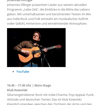
Johannes Öllinger
Johannes Öllinger präsentiert Lieder aus seinem aktuellen
Programm „Liebe Zeit“, die Einblicke in die Mitte des Lebens
geben. Mit unterhaltsamen und berührenden Texten im Mix
aus Indie-Rock und Folk entsteht ein musikalischer Auftritt
voller Gefühl, Hintersinn und einnehmender Atmosphäre.
YouTube
16:45 – 17:30 Uhr | Main-Stage
Klub Kowolski
Gitarrengetriebener Rock mit Indie-Charme, Pop-Appeal, Punk-
Attitüde und deutschen Texten: Das ist Klub Kowolski.
Klanglich irgendwo zwischen den Töchtern der Ärzte und den