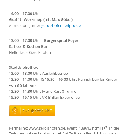
14:00 – 17:00 Uhr
Graffiti-Workshop (mit Max Göbel)
Anmeldung unter
gerolzhofen.feripro.de
13:00 – 17:00 Uhr | Bürgerspital Foyer
Kaffee- & Kuchen Bar
Helferkreis Gerolzhofen
Stadtbibliothek
13:00 – 18:00 Uhr:
Ausleihbetrieb
13:30 – 14:00 Uhr & 15:30 – 16:00 Uhr:
Kamishibai (für Kinder
von 3-8 Jahren)
13:30 – 14:30 Uhr:
Mario Kart 8 Turnier
15:30 – 16:15 Uhr:
VR-Brillen Experience
ZUR �BERSICHT
Permalink:
www.gerolzhofen.de/event_138613.html
|
In die
Zwischenablage kopieren
|
Auf Twitter teilen
|
Facebook