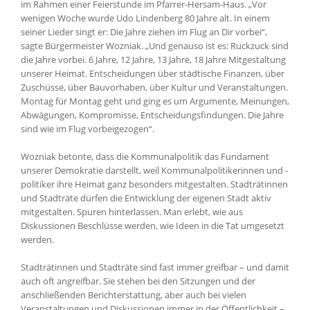
im Rahmen einer Feierstunde im Pfarrer-Hersam-Haus. „Vor
wenigen Woche wurde Udo Lindenberg 80 Jahre alt. In einem
seiner Lieder singt er: Die Jahre ziehen im Flug an Dir vorbei“,
sagte Bürgermeister Wozniak. „Und genauso ist es: Ruckzuck sind
die Jahre vorbei. 6 Jahre, 12 Jahre, 13 Jahre, 18 Jahre Mitgestaltung
unserer Heimat. Entscheidungen über städtische Finanzen, über
Zuschüsse, über Bauvorhaben, über Kultur und Veranstaltungen.
Montag für Montag geht und ging es um Argumente, Meinungen,
Abwägungen, Kompromisse, Entscheidungsfindungen. Die Jahre
sind wie im Flug vorbeigezogen“.
Wozniak betonte, dass die Kommunalpolitik das Fundament
unserer Demokratie darstellt, weil Kommunalpolitikerinnen und -
politiker ihre Heimat ganz besonders mitgestalten. Stadträtinnen
und Stadträte dürfen die Entwicklung der eigenen Stadt aktiv
mitgestalten. Spuren hinterlassen. Man erlebt, wie aus
Diskussionen Beschlüsse werden, wie Ideen in die Tat umgesetzt
werden.
Stadträtinnen und Stadträte sind fast immer greifbar – und damit
auch oft angreifbar. Sie stehen bei den Sitzungen und der
anschließenden Berichterstattung, aber auch bei vielen
Veranstaltungen und Diskussionen immer in der Öffentlichkeit –