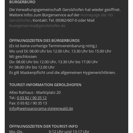
BÜRGERBÜRO
Die Verwaltungsgemeinschaft Gerolzhofen hat wieder geöffnet.
Weitere Infos zum Bürgerservice auf der
Homepage der VG
Gerolzhofen
. Kontakt: Tel. 09382/607-0 oder Mail
buergerservice@gerolzhofen.de
ÖFFNUNGSZEITEN DES BÜRGERBÜROS
(Es ist keine vorherige Terminvereinbarung nötig.)
Mo und Di: 08.00 Uhr bis 12.00 Uhr, 13.30 Uhr bis 15.00 Uhr
Mi: geschlossen
Do: 08.00 Uhr bis 12.00 Uhr, 13.30 Uhr bis 17.00 Uhr
Fr: 08.00 Uhr bis 12.00 Uhr
Es gilt Maskenpflicht und die allgemeinen Hygienerichtlinien.
TOURIST-INFORMATION GEROLZHOFEN
Altes Rathaus - Marktplatz 20
Tel.:
0 93 82 / 90 35 12
Fax: 0 93 82 / 90 35 13
info@weinpanorama-steigerwald.de
ÖFFNUNGSZEITEN DER TOURIST-INFO
Mo.-Do.
9-12 Uhr und 13-17 Uhr