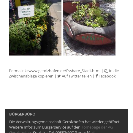
Permalink:
www.gerolzhofen.de/Essbare_Stadt.html
|
In die
Zwischenablage kopieren
|
Auf Twitter teilen
|
Facebook
BÜRGERBÜRO
Die Verwaltungsgemeinschaft Gerolzhofen hat wieder geöffnet.
Weitere Infos zum Bürgerservice auf der
Homepage der VG
Gerolzhofen
. Kontakt: Tel. 09382/607-0 oder Mail