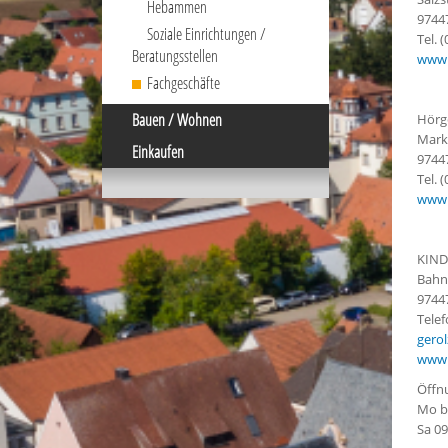
Hebammen
9744
Soziale Einrichtungen /
Tel. 
Beratungsstellen
www.
Fachgeschäfte
Bauen / Wohnen
Hörg
Mark
Einkaufen
9744
Tel. 
www.
KIND
Bahn
9744
Tele
gero
www.
Öffn
Mo bi
Sa 09