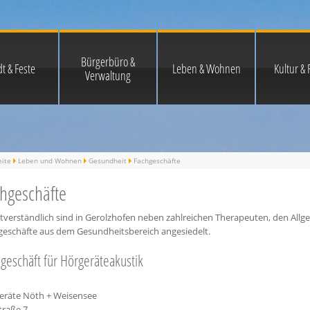
Bürgerbüro &
t & Feste
Leben & Wohnen
Kultur & F
Verwaltung
eite
Leben und Wohnen
Gesundheit
Fachgeschäfte
hgeschäfte
tverständlich sind in Gerolzhofen neben zahlreichen Therapeuten, den All
geschäfte aus dem Gesundheitsbereich angesiedelt.
geschäft für Hörgeräteakustik
eräte Nöth + Weisensee
traße 7