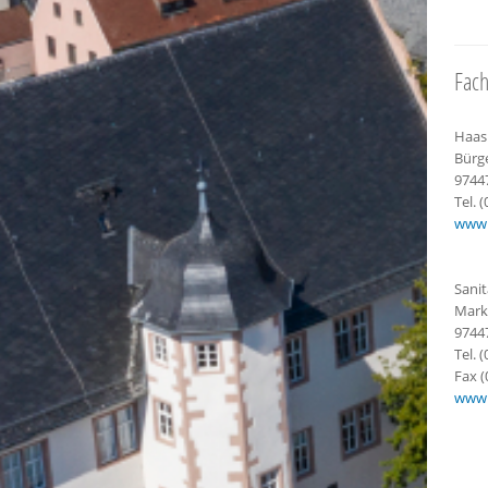
Fach
Haas
Bürg
9744
Tel. 
www.h
Sani
Mark
9744
Tel. 
Fax (
www.