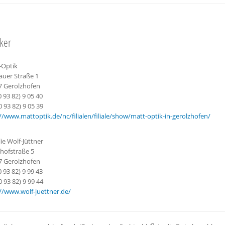
Optiker
-Optik
auer Straße 1
7 Gerolzhofen
(0 93 82) 9 05 40
0 93 82) 9 05 39
//www.mattoptik.de/nc/filialen/filiale/show/matt-optik-in-gerolzhofen/
ie Wolf-Jüttner
hofstraße 5
7 Gerolzhofen
(0 93 82) 9 99 43
0 93 82) 9 99 44
//www.wolf-juettner.de/