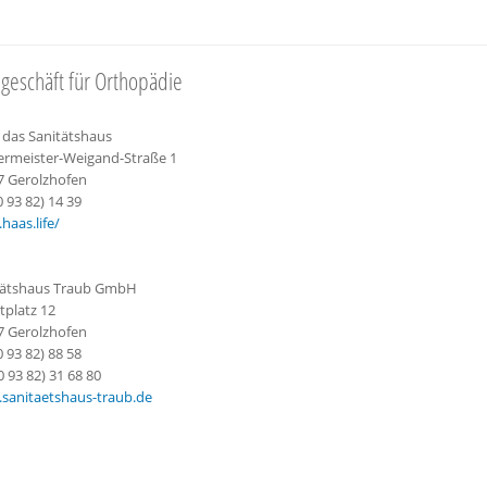
geschäft für Orthopädie
 das Sanitätshaus
ermeister-Weigand-Straße 1
7 Gerolzhofen
(0 93 82) 14 39
aas.life/
tätshaus Traub GmbH
tplatz 12
7 Gerolzhofen
(0 93 82) 88 58
0 93 82) 31 68 80
sanitaetshaus-traub.de