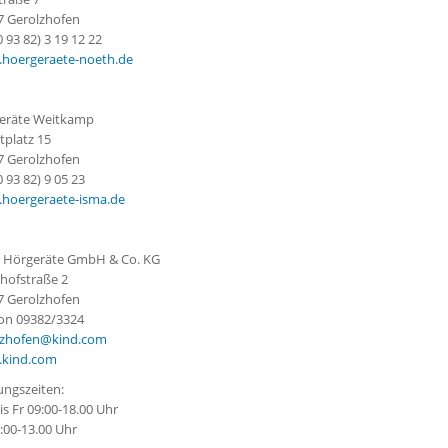
7 Gerolzhofen
(0 93 82) 3 19 12 22
hoergeraete-noeth.de
eräte Weitkamp
tplatz 15
7 Gerolzhofen
(0 93 82) 9 05 23
hoergeraete-isma.de
 Hörgeräte GmbH & Co. KG
hofstraße 2
7 Gerolzhofen
fon 09382/3324
lzhofen@kind.com
kind.com
ungszeiten:
s Fr 09:00-18.00 Uhr
:00-13.00 Uhr