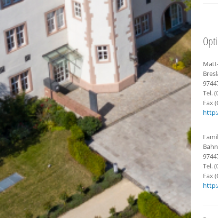
Matt
Bresl
9744
Tel. 
Fax (
http:
Famil
Bahn
9744
Tel. 
Fax (
http: