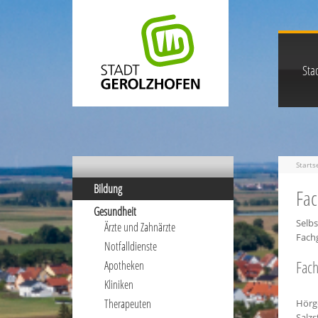
Stad
Starts
Bildung
Fac
Gesundheit
Selbs
Ärzte und Zahnärzte
Fach
Notfalldienste
Fach
Apotheken
Kliniken
Therapeuten
Hörg
Salzs