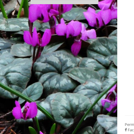
Perm
Fac