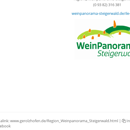
(0 93 82) 316 381
weinpanorama-steigerwald.de/ile-
alink:
www.gerolzhofen.de/Region_Weinpanorama_Steigerwald.html
|
In
ebook