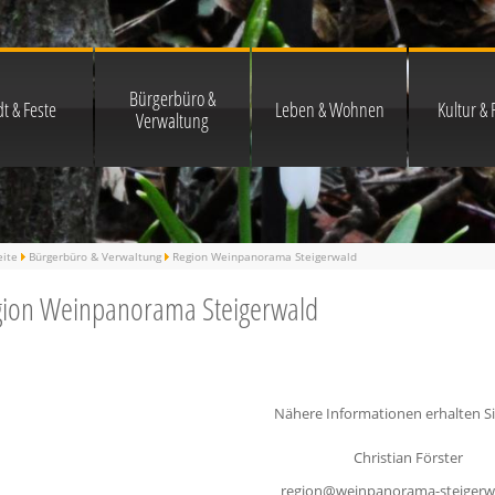
Bürgerbüro &
t & Feste
Leben & Wohnen
Kultur & F
Verwaltung
eite
Bürgerbüro & Verwaltung
Region Weinpanorama Steigerwald
ion Weinpanorama Steigerwald
Nähere Informationen erhalten Si
Christian Förster
region@weinpanorama-steigerw