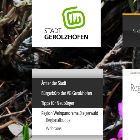
Stad
Starts
Ämter der Stadt
Reg
Bürgerbüro der VG Gerolzhofen
Tipps für Neubürger
Region Weinpanorama Steigerwald
Regionalbudget
Webcams