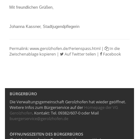
Mit freundlichen Grüßen,
Johanna Kassner, Stadtjugendpflegerin
Permalink:
www.gerolzhofen.de/Ferienspass.html
|
In die
Zwischenablage kopieren
|
Auf Twitter teilen
|
Facebook
BÜRGERBÜRO
Die Verwaltungsgemeinschaft Gerolzhofen hat wieder geöffnet.
Weitere Infos zum Bürgerservice auf der
Homepage der VG
Gerolzhofen
. Kontakt: Tel. 09382/607-0 oder Mail
buergerservice@gerolzhofen.de
ÖFFNUNGSZEITEN DES BÜRGERBÜROS