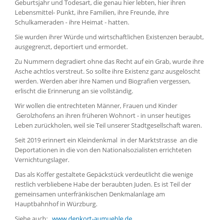
Geburtsjahr und Todesart, die genau hier lebten, hier ihren
Lebensmittel- Punkt, ihre Familien, ihre Freunde, ihre
Schulkameraden - ihre Heimat - hatten.
Sie wurden ihrer Würde und wirtschaftlichen Existenzen beraubt,
ausgegrenzt, deportiert und ermordet.
Zu Nummern degradiert ohne das Recht auf ein Grab, wurde ihre
Asche achtlos verstreut. So sollte ihre Existenz ganz ausgelöscht
werden. Werden aber ihre Namen und Biografien vergessen,
erlischt die Erinnerung an sie vollständig.
Wir wollen die entrechteten Männer, Frauen und Kinder
Gerolzhofens an ihren früheren Wohnort - in unser heutiges
Leben zurückholen, weil sie Teil unserer Stadtgesellschaft waren.
Seit 2019 erinnert ein Kleindenkmal in der Marktstrasse an die
Deportationen in die von den Nationalsozialisten errichteten
Vernichtungslager.
Das als Koffer gestaltete Gepäckstück verdeutlicht die wenige
restlich verbliebene Habe der beraubten Juden. Es ist Teil der
gemeinsamen unterfränkischen Denkmalanlage am
Hauptbahnhof in Würzburg.
Siehe auch:
www.denkort-aumuehle.de