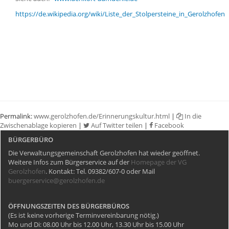
https://de.wikipedia.org/wiki/Liste_der_Stolpersteine_in_Gerolzhofen
Permalink:
www.gerolzhofen.de/Erinnerungskultur.html
|
In die
Zwischenablage kopieren
|
Auf Twitter teilen
|
Facebook
BÜRGERBÜRO
Die Verwaltungsgemeinschaft Gerolzhofen hat wieder geöffnet.
Weitere Infos zum Bürgerservice auf der
Homepage der VG
Gerolzhofen
. Kontakt: Tel. 09382/607-0 oder Mail
buergerservice@gerolzhofen.de
ÖFFNUNGSZEITEN DES BÜRGERBÜROS
(Es ist keine vorherige Terminvereinbarung nötig.)
Mo und Di: 08.00 Uhr bis 12.00 Uhr, 13.30 Uhr bis 15.00 Uhr