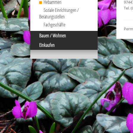
Hebammen
9744
Tel. 
Soziale Einrichtungen /
Beratungsstellen
Fachgeschäfte
Perm
Bauen / Wohnen
Einkaufen