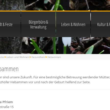
Bürgerbüro &
t & Feste
Leben & Wohnen
Kultur & F
Verwaltung
eite
Leben und Wohnen
Gesundheit
Hebammen
bammen
er sind unsere Zukunft. Für eine bestmögliche Betreuung werdender Mütter
lzhöfer Hebammen vor und nach der Geburt helfend zur Seite.
la Pfriem
straße 15