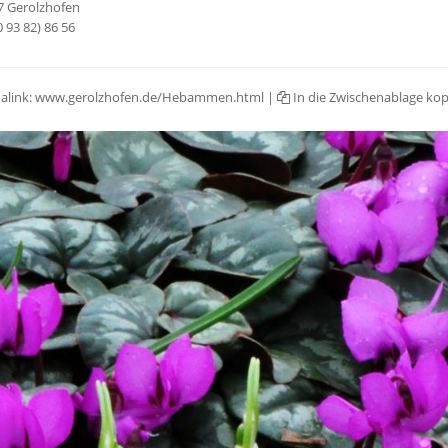
7 Gerolzhofen
(0 93 82) 86 56
alink:
www.gerolzhofen.de/Hebammen.html
|
In die Zwischenablage kop