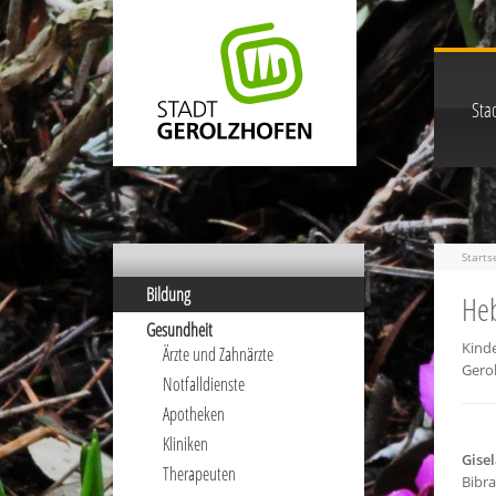
Stad
Starts
Bildung
He
Gesundheit
Kind
Ärzte und Zahnärzte
Gero
Notfalldienste
Apotheken
Kliniken
Gise
Therapeuten
Bibra