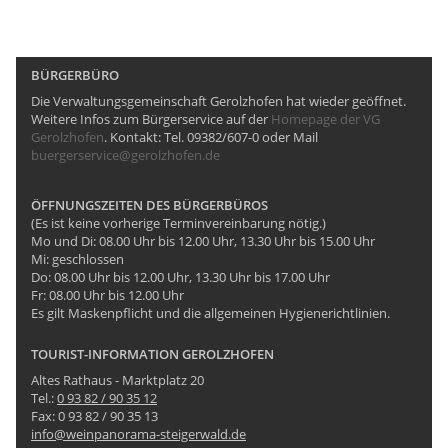
BÜRGERBÜRO
Die Verwaltungsgemeinschaft Gerolzhofen hat wieder geöffnet.
Weitere Infos zum Bürgerservice auf der
Homepage der VG
Gerolzhofen
. Kontakt: Tel. 09382/607-0 oder Mail
buergerservice@gerolzhofen.de
ÖFFNUNGSZEITEN DES BÜRGERBÜROS
(Es ist keine vorherige Terminvereinbarung nötig.)
Mo und Di: 08.00 Uhr bis 12.00 Uhr, 13.30 Uhr bis 15.00 Uhr
Mi: geschlossen
Do: 08.00 Uhr bis 12.00 Uhr, 13.30 Uhr bis 17.00 Uhr
Fr: 08.00 Uhr bis 12.00 Uhr
Es gilt Maskenpflicht und die allgemeinen Hygienerichtlinien.
TOURIST-INFORMATION GEROLZHOFEN
Altes Rathaus - Marktplatz 20
Tel.:
0 93 82 / 90 35 12
Fax: 0 93 82 / 90 35 13
info@weinpanorama-steigerwald.de