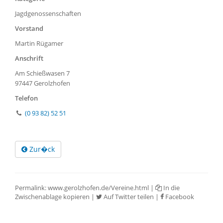
Jagdgenossenschaften
Vorstand
Martin Rügamer
Anschrift
Am Schießwasen 7
97447 Gerolzhofen
Telefon
(0 93 82) 52 51
Zur�ck
Permalink:
www.gerolzhofen.de/Vereine.html
|
In die
Zwischenablage kopieren
|
Auf Twitter teilen
|
Facebook