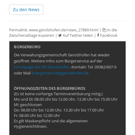
Zu den News
Permalink:
www.gerolzhofen.de/news_27889.html
|
In die
Zwischenablage kopieren
|
Auf Twitter teilen
|
Facebook
BÜRGERBÜRO
Die Verwaltungsgemeinschaft Gerolzhofen hat wieder
geöffnet. Weitere Infos zum Bürgerservice auf der
Homepage der VG Gerolzhofen
. Kontakt: Tel. 09382/607-0
oder Mail
buergerservice@gerolzhofen.de
ÖFFNUNGSZEITEN DES BÜRGERBÜROS
(Es ist keine vorherige Terminvereinbarung nötig.)
Mo und Di: 08.00 Uhr bis 12.00 Uhr, 13.30 Uhr bis 15.00 Uhr
Mi: geschlossen
Do: 08.00 Uhr bis 12.00 Uhr, 13.30 Uhr bis 17.00 Uhr
Fr: 08.00 Uhr bis 12.00 Uhr
Es gilt Maskenpflicht und die allgemeinen
Hygienerichtlinien.