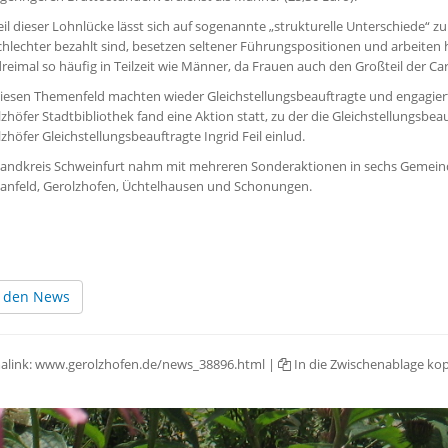
eil dieser Lohnlücke lässt sich auf sogenannte „strukturelle Unterschiede“ zu
chlechter bezahlt sind, besetzen seltener Führungspositionen und arbeiten hä
dreimal so häufig in Teilzeit wie Männer, da Frauen auch den Großteil der 
diesen Themenfeld machten wieder Gleichstellungsbeauftragte und engagier
zhöfer Stadtbibliothek fand eine Aktion statt, zu der die Gleichstellungsbe
zhöfer Gleichstellungsbeauftragte Ingrid Feil einlud.
andkreis Schweinfurt nahm mit mehreren Sonderaktionen in sechs Gemeinde-
anfeld, Gerolzhofen, Üchtelhausen und Schonungen.
 den News
alink:
www.gerolzhofen.de/news_38896.html
|
In die Zwischenablage ko