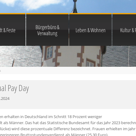
Bürgerbüro &
t & Feste
Leben & Wohnen
Kultur & F
Verwaltung
s
al Pay Day
.2024
n erhalten in Deutschland im Schnitt 18 Prozent weniger
t als Männer. Das hat das Statistische Bundesamt für das Jahr 2023 berechn
ücke) wird diese prozentuale Differenz bezeichnet. Frauen erhielten im Jahr
geringeren Bruttostundenverdienst als Männer (25,30 Euro).