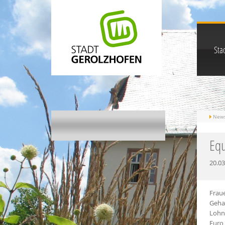
Stad
New
Equ
20.03
Fraue
Gehal
Lohnl
Euro 