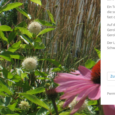
Ein T
die s
fast 
Auf 
Gerol
Gerol
Der L
Schw
Zu
Perm