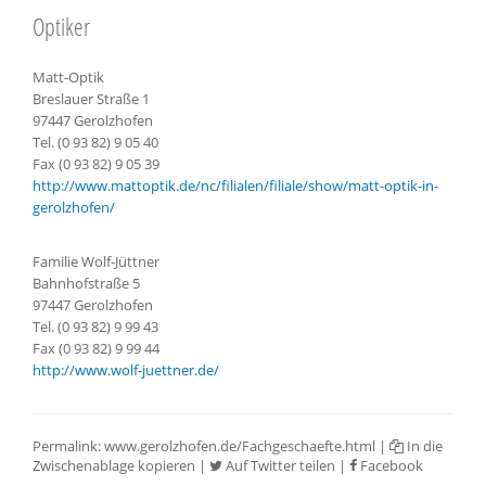
Optike
Matt-Optik
Breslauer Straße 1
97447 Gerolzhofen
Tel. (0 93 82) 9 05 40
Fax (0 93 82) 9 05 39
http://www.mattoptik.de/nc/filialen/filiale/show/matt-optik-in-
gerolzhofen/
Familie Wolf-Jüttner
Bahnhofstraße 5
97447 Gerolzhofen
Tel. (0 93 82) 9 99 43
Fax (0 93 82) 9 99 44
http://www.wolf-juettner.de/
Permalink:
www.gerolzhofen.de/Fachgeschaefte.html
|
In die
Zwischenablage kopieren
|
Auf Twitter teilen
|
Facebook