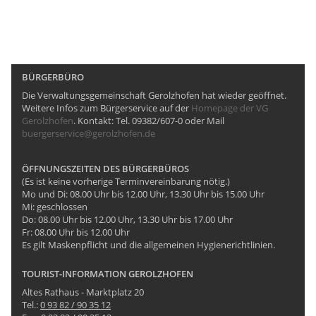
BÜRGERBÜRO
Die Verwaltungsgemeinschaft Gerolzhofen hat wieder geöffnet.
Weitere Infos zum Bürgerservice auf der
Homepage der VG
Gerolzhofen
. Kontakt: Tel. 09382/607-0 oder Mail
buergerservice@gerolzhofen.de
ÖFFNUNGSZEITEN DES BÜRGERBÜROS
(Es ist keine vorherige Terminvereinbarung nötig.)
Mo und Di: 08.00 Uhr bis 12.00 Uhr, 13.30 Uhr bis 15.00 Uhr
Mi: geschlossen
Do: 08.00 Uhr bis 12.00 Uhr, 13.30 Uhr bis 17.00 Uhr
Fr: 08.00 Uhr bis 12.00 Uhr
Es gilt Maskenpflicht und die allgemeinen Hygienerichtlinien.
TOURIST-INFORMATION GEROLZHOFEN
Altes Rathaus - Marktplatz 20
Tel.:
0 93 82 / 90 35 12