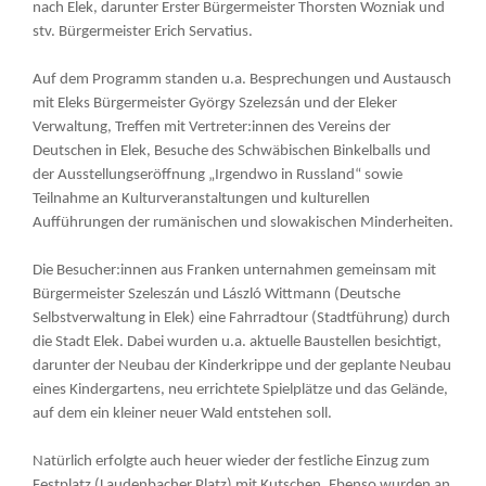
nach Elek, darunter Erster Bürgermeister Thorsten Wozniak und
stv. Bürgermeister Erich Servatius.
Auf dem Programm standen u.a. Besprechungen und Austausch
mit Eleks Bürgermeister György Szelezsán und der Eleker
Verwaltung, Treffen mit Vertreter:innen des Vereins der
Deutschen in Elek, Besuche des Schwäbischen Binkelballs und
der Ausstellungseröffnung „Irgendwo in Russland“ sowie
Teilnahme an Kulturveranstaltungen und kulturellen
Aufführungen der rumänischen und slowakischen Minderheiten.
Die Besucher:innen aus Franken unternahmen gemeinsam mit
Bürgermeister Szeleszán und László Wittmann (Deutsche
Selbstverwaltung in Elek) eine Fahrradtour (Stadtführung) durch
die Stadt Elek. Dabei wurden u.a. aktuelle Baustellen besichtigt,
darunter der Neubau der Kinderkrippe und der geplante Neubau
eines Kindergartens, neu errichtete Spielplätze und das Gelände,
auf dem ein kleiner neuer Wald entstehen soll.
Natürlich erfolgte auch heuer wieder der festliche Einzug zum
Festplatz (Laudenbacher Platz) mit Kutschen. Ebenso wurden an