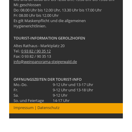
Mi: geschlossen
Do: 08.00 Uhr bis 12.00 Uhr, 13.30 Uhr bis 17.00 Uhr
Fr: 08.00 Uhr bis 12.00 Uhr
Es gilt Maskenpflicht und die allgemeinen
Hygienerichtlinien.
TOURIST-INFORMATION GEROLZHOFEN
Altes Rathaus - Marktplatz 20
Tel.:
0 93 82 / 90 35 12
Fax: 0 93 82 / 90 35 13
info@weinpanorama-steigerwald.de
ÖFFNUNGSZEITEN DER TOURIST-INFO
Mo.-Do.
9-12 Uhr und 13-17 Uhr
Fr.
9-12 Uhr und 13-18 Uhr
Sa.
9-12 Uhr
So. und Feiertage
14-17 Uhr
Impressum
|
Datenschutz