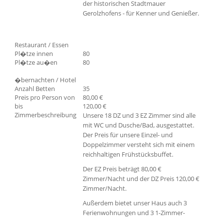
der historischen Stadtmauer
Gerolzhofens - für Kenner und Genießer.
Restaurant / Essen
Pl�tze innen
80
Pl�tze au�en
80
�bernachten / Hotel
Anzahl Betten
35
Preis pro Person von
80,00 €
bis
120,00 €
Zimmerbeschreibung
Unsere 18 DZ und 3 EZ Zimmer sind alle
mit WC und Dusche/Bad, ausgestattet.
Der Preis für unsere Einzel- und
Doppelzimmer versteht sich mit einem
reichhaltigen Frühstücksbuffet.
Der EZ Preis beträgt 80,00 €
Zimmer/Nacht und der DZ Preis 120,00 €
Zimmer/Nacht.
Außerdem bietet unser Haus auch 3
Ferienwohnungen und 3 1-Zimmer-