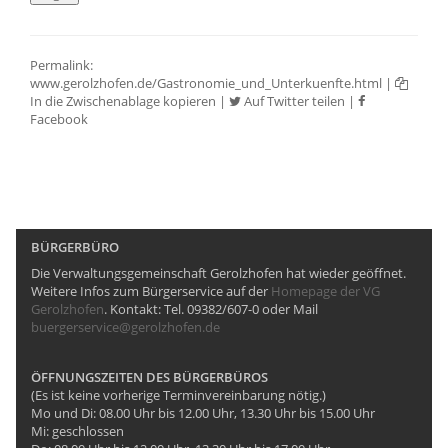
Permalink:
www.gerolzhofen.de/Gastronomie_und_Unterkuenfte.html
|
In die Zwischenablage kopieren
|
Auf Twitter teilen
|
Facebook
BÜRGERBÜRO
Die Verwaltungsgemeinschaft Gerolzhofen hat wieder geöffnet.
Weitere Infos zum Bürgerservice auf der
Homepage der VG
Gerolzhofen
. Kontakt: Tel. 09382/607-0 oder Mail
buergerservice@gerolzhofen.de
ÖFFNUNGSZEITEN DES BÜRGERBÜROS
(Es ist keine vorherige Terminvereinbarung nötig.)
Mo und Di: 08.00 Uhr bis 12.00 Uhr, 13.30 Uhr bis 15.00 Uhr
Mi: geschlossen