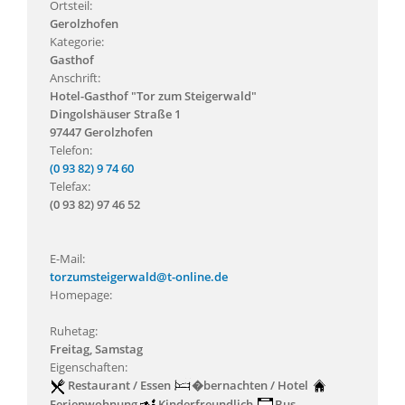
Ortsteil:
Gerolzhofen
Kategorie:
Gasthof
Anschrift:
Hotel-Gasthof "Tor zum Steigerwald"
Dingolshäuser Straße 1
97447 Gerolzhofen
Telefon:
(0 93 82) 9 74 60
Telefax:
(0 93 82) 97 46 52
E-Mail:
torzumsteigerwald@t-online.de
Homepage:
Ruhetag:
Freitag, Samstag
Eigenschaften:
Restaurant / Essen
�bernachten / Hotel
Ferienwohnung
Kinderfreundlich
Bus