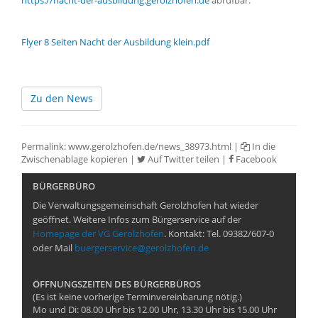
https://nacht-der-ausbildung.gerolzhofen.de
abrufbar.
Flyer 8 Seiten Nacht der Ausbildung klein.pdf
Zu den News
Permalink:
www.gerolzhofen.de/news_38973.html
|
In die
Zwischenablage kopieren
|
Auf Twitter teilen
|
Facebook
BÜRGERBÜRO
Die Verwaltungsgemeinschaft Gerolzhofen hat wieder
geöffnet. Weitere Infos zum Bürgerservice auf der
Homepage der VG Gerolzhofen
. Kontakt: Tel. 09382/607-0
oder Mail
buergerservice@gerolzhofen.de
ÖFFNUNGSZEITEN DES BÜRGERBÜROS
(Es ist keine vorherige Terminvereinbarung nötig.)
Mo und Di: 08.00 Uhr bis 12.00 Uhr, 13.30 Uhr bis 15.00 Uhr