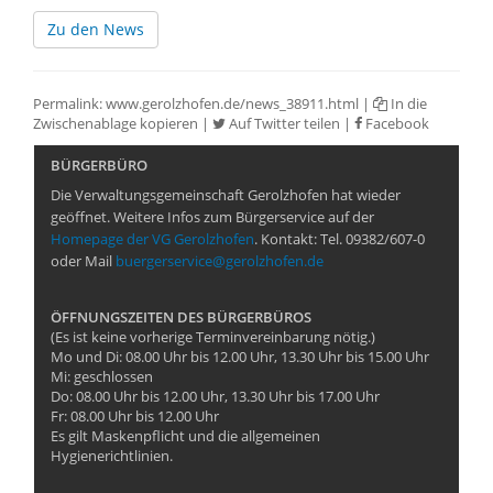
Zu den News
Permalink:
www.gerolzhofen.de/news_38911.html
|
In die
Zwischenablage kopieren
|
Auf Twitter teilen
|
Facebook
BÜRGERBÜRO
Die Verwaltungsgemeinschaft Gerolzhofen hat wieder
geöffnet. Weitere Infos zum Bürgerservice auf der
Homepage der VG Gerolzhofen
. Kontakt: Tel. 09382/607-0
oder Mail
buergerservice@gerolzhofen.de
ÖFFNUNGSZEITEN DES BÜRGERBÜROS
(Es ist keine vorherige Terminvereinbarung nötig.)
Mo und Di: 08.00 Uhr bis 12.00 Uhr, 13.30 Uhr bis 15.00 Uhr
Mi: geschlossen
Do: 08.00 Uhr bis 12.00 Uhr, 13.30 Uhr bis 17.00 Uhr
Fr: 08.00 Uhr bis 12.00 Uhr
Es gilt Maskenpflicht und die allgemeinen
Hygienerichtlinien.