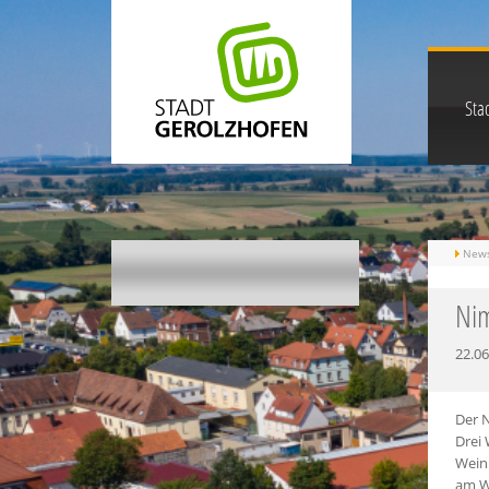
Stad
New
Nim
22.06
Der 
Drei
Wein
am W