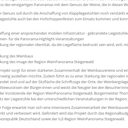
ss des einzigartigen Panoramas mit dem Genuss der Weine, die in diesen W
r Genuss soll durch die Anschaffung von Klappliegestühlen noch verstärkt 
Liegestühle auch bei den Hofschoppenfesten zum Einsatz kommen und könn
affung einer ansprechenden mobilen Infrastruktur - gebrandete Liegestühle
en- für die Panorama-Highlight-Veranstaltungen
rkung der regionalen Identität, da die Liegefläche bedruckt sein wird, evtl.
ärkung des Weinbaus
ärkung des Image der Region WeinPanorama Steigerwald
rojekt sorgt für einen stärkeren Zusammenhalt der Weinbauvereine und ein
seitig ausleihen möchte. Zudem führt es zu einer Stärkung der regionalen Id
ndet sind und auf der Sitzfläche die Schriftzüge der Orte, der Weinbergslag
tbewusstsein der Bürger:innen und weckt die Neugier bei den Besucher:innen
der Vorsitzende der Region WeinPanorama Steigerwald, Bürgermeister Thorste
tz der Liegestühle bei den unterschiedlichen Veranstaltungen in der Region.
r Folge erwartet man sich eine intensivere Zusammenarbeit der Weinbauvere
rkt und verbessert wird. Gefördert wird das Projekt durch das Regionalbudg
esrepublik Deutschland sowie der ILE-Region WeinPanorama Steigerwald.