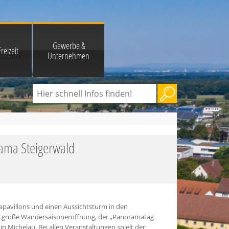
Gewerbe &
reizeit
Unternehmen
rama Steigerwald
pavillons und einen Aussichtsturm in den
die große Wandersaisoneröffnung, der „Panoramatag
Michelau. Bei allen Veranstaltungen spielt der