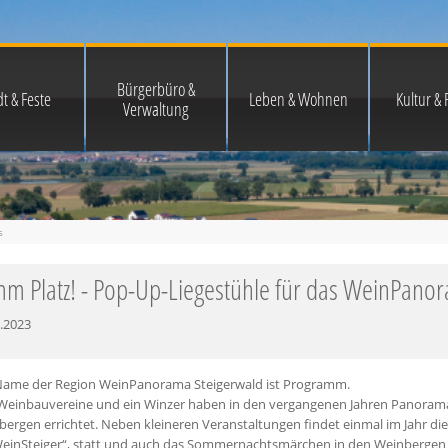
Bürgerbüro &
t & Feste
Leben & Wohnen
Kultur & F
Verwaltung
s
m Platz! - Pop-Up-Liegestühle für das WeinPano
.2023
Name der Region WeinPanorama Steigerwald ist Programm.
 Weinbauvereine und ein Winzer haben in den vergangenen Jahren Panorama
bergen errichtet. Neben kleineren Veranstaltungen findet einmal im Jahr 
einSteiger“, statt und auch das Sommernachtsmärchen in den Weinbergen in 