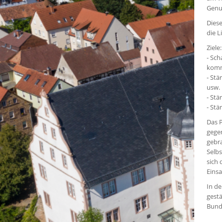
Genu
Diese
die 
Ziele:
- Sch
komm
- Stä
usw.
- St
- St
Das P
gegen
gebra
Selbs
sich 
Einsa
In de
gestä
Bund