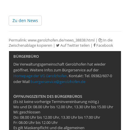
Zu den News
Permalink:
www.gerolzhofen.de/news_38838.html
|
In die
Zwischenablage kopieren
|
Auf Twitter teilen
|
Facebook
BÜRGERBÜRO
Die Verwaltungsgemeinschaft Gerolzhofen hat wieder
geöffnet. Weitere Infos zum Bürgerservice auf der
Homepage der VG Gerolzhofen
. Kontakt: Tel. 09382/607-0
oder Mail
buergerservice@gerolzhofen.de
ÖFFNUNGSZEITEN DES BÜRGERBÜROS
(Es ist keine vorherige Terminvereinbarung nötig.)
Mo und Di: 08.00 Uhr bis 12.00 Uhr, 13.30 Uhr bis 15.00 Uhr
Mi: geschlossen
Do: 08.00 Uhr bis 12.00 Uhr, 13.30 Uhr bis 17.00 Uhr
Fr: 08.00 Uhr bis 12.00 Uhr
Es gilt Maskenpflicht und die allgemeinen