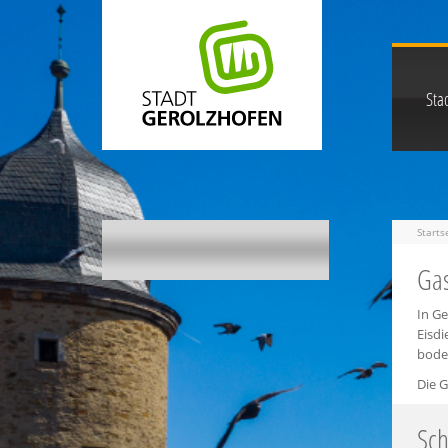
Stad
Starts
Gas
In G
Eisd
boden
Die G
Sc