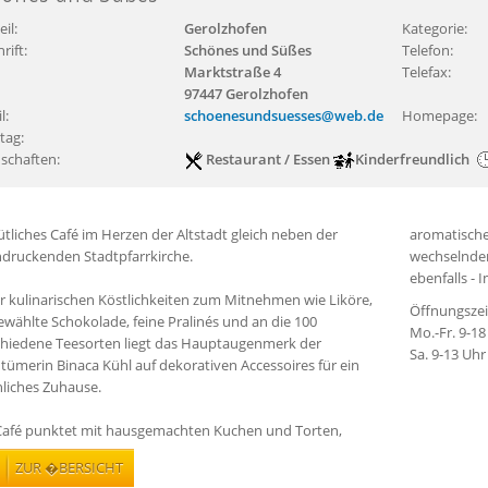
eil:
Gerolzhofen
Kategorie:
rift:
Schönes und Süßes
Telefon:
Marktstraße 4
Telefax:
97447 Gerolzhofen
l:
schoenesundsuesses@web.de
Homepage:
tag:
schaften:
Restaurant / Essen
Kinderfreundlich
liches Café im Herzen der Altstadt gleich neben der
aromatische
ndruckenden Stadtpfarrkirche.
wechselnden
ebenfalls -
r kulinarischen Köstlichkeiten zum Mitnehmen wie Liköre,
Öffnungszei
wählte Schokolade, feine Pralinés und an die 100
Mo.-Fr. 9-18
chiedene Teesorten liegt das Hauptaugenmerk der
Sa. 9-13 Uhr
tümerin Binaca Kühl auf dekorativen Accessoires für ein
liches Zuhause.
Café punktet mit hausgemachten Kuchen und Torten,
ZUR �BERSICHT