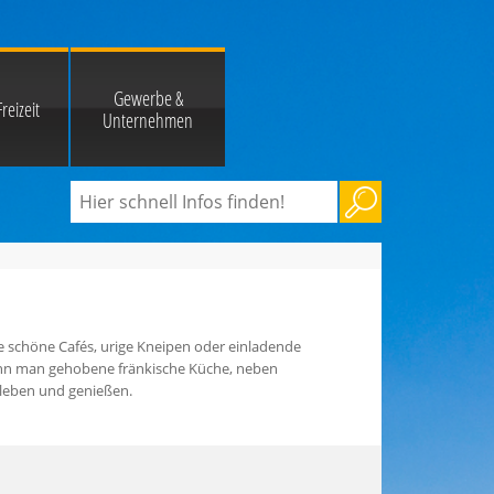
Gewerbe &
reizeit
Unternehmen
 schöne Cafés, urige Kneipen oder einladende
ann man gehobene fränkische Küche, neben
rleben und genießen.