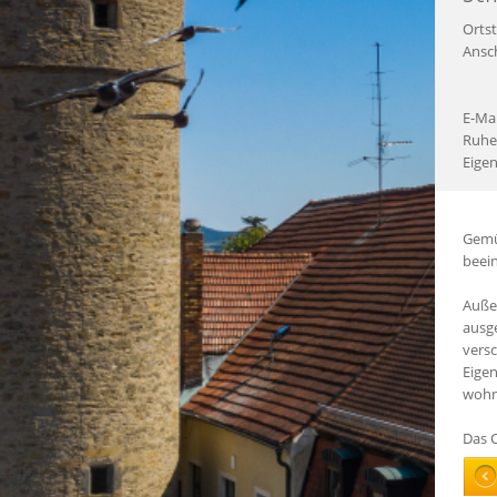
Ortst
Ansch
E-Mai
Ruhe
Eigen
Gemüt
beei
Auße
ausge
vers
Eigen
wohn
Das 