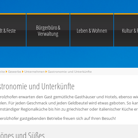
Bürgerbüro &
t & Feste
Leben & Wohnen
Kultur & F
Verwaltung
eite
Gewerbe
Unternehmen
Gastronomie und Unterkünfte
tronomie und Unterkünfte
erolzhofen erwarten den Gast gemütliche Gasthäuser und Hotels, ebenso wie
ielen. Für jeden Geschmack und jeden Geldbeutel wird etwas geboten. So k
ständiger Regionalküche bis hin zu griechischer oder italienischer Küche e
erolzhöfer gastgebenden Betriebe freuen sich auf Ihren Besuch!
hönes und Süßes