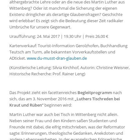
althergebrachte Lehre oder an die neue des Martin Luther aus
Wittenberg? Oder ist manchmal die Sicherung der eigenen
Existenz dringlicher als derartige Glaubensfragen? Geschichte
wird erlebbar! Es zeigt sich die Bedeutung dieser Zeit radikaler
Umbrüche für unsere Gegenwart.
Uraufführung: 24. Mai 2017 | 19.30 Uhr | Preis 26,00 €
Kartenverkauf: Tourist-Information Gerolzhofen, Buchhandlung
Teutsch am Turm, alle bekannten Vorverkaufsstellen und
ADticket.
www.du-musst-dran-glauben.de
(Künstlerische Leitung: Silvia Kirchhof, Autorin: Christine Weisner,
Historische Recherche: Prof. Rainer Leng)
Das Projekt zieht ein facettenreiches
Begleitprogramm
nach
sich, das am 3. November 2016 mit
„Luthers Tischreden bei
Kraut und Rüben“
beginnen wird:
Martin Luther war auch bei Tisch in Wittenberg nicht allein.
Neben seiner Frau und den Kindern saßen Studenten und
Freunde mit dabei, die eifrig mitschrieben, was der Reformator
sagte: Erinnerungen, theologische Gedanken, Anekdoten und
andere Lebensweisheiten. In der evangelischen Erlöserkirche