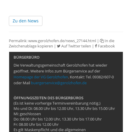
Zu den News
Permalink:
www.gerolzhofen.de/news_27144.html
|
In die
Zwischenablage kopieren
|
Auf Twitter teilen
|
Facebook
BÜRGERBÜRO
Die Verwaltungsgemeinschaft Gerolzhofen hat wieder
geöffnet. Weitere Infos zum Bürgerservice auf der
Homepage der VG Gerolzhofen
. Kontakt: Tel. 09382/607-0
oder Mail
buergerservice@gerolzhofen.de
ÖFFNUNGSZEITEN DES BÜRGERBÜROS
(Es ist keine vorherige Terminvereinbarung nötig.)
Mo und Di: 08.00 Uhr bis 12.00 Uhr, 13.30 Uhr bis 15.00 Uhr
Mi: geschlossen
Do: 08.00 Uhr bis 12.00 Uhr, 13.30 Uhr bis 17.00 Uhr
Fr: 08.00 Uhr bis 12.00 Uhr
Es gilt Maskenpflicht und die allgemeinen