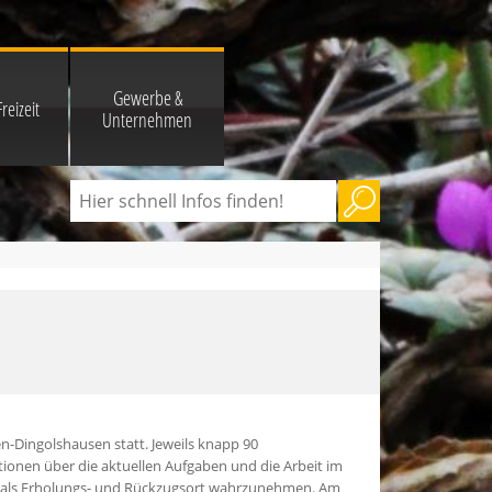
Gewerbe &
reizeit
Unternehmen
-Dingolshausen statt. Jeweils knapp 90
ionen über die aktuellen Aufgaben und die Arbeit im
ld als Erholungs- und Rückzugsort wahrzunehmen. Am