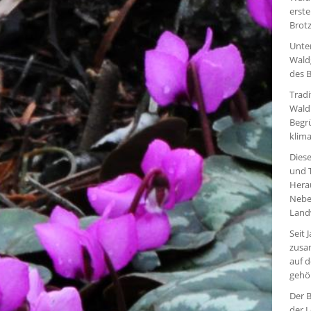
erst
Brot
Unte
Wald
des 
Tradi
Wald
Begr
klima
Diese
und T
Hera
Nebe
Landw
Seit 
zusa
auf d
gehö
Der B
der 