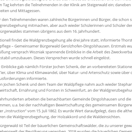
en Tag kehrten die Teilnehmenden in der Klinik am Steigerwald ein; daneb
zeiten und Mittagessen.
r den Teilnehmenden waren zahlreiche Bürgerinnen und Bürger, die schon s
grenzbegehung mitmachen, aber auch wieder Schülerinnen und Schüler der M
Bürgerwaldes stammen übrigens aus dem 16. Jahrhundert.
tionell findet die Waldgrenzbegehung alle drei Jahre statt, informierte Th
pflege – Gemeinsamer Bürgerwald Gerolzhofen-Dingolshausen. Erstmals wur
üßung versprach Wozniak spannende Einblicke in die Arbeit des Zweckverba
stabil umzubauen. Dieses Versprechen wurde schnell eingelöst.
 Einblicke gab nämlich Förster Jochen Schenk, der an vorbereiteten Stati
ier, über Klima und Klimawandel, über Natur- und Artenschutz sowie über d
usforderungen informierte.
n Jochen Schenk und dem Team der Waldpflege nahm auch wieder Stephan Th
irtschaft, Ernährung und Forsten in Schweinfurt, an der Waldgrenzbegehun
Jahrhunderten arbeiten die benachbarten Gemeinde Dingolshausen und die S
mmen, u.a. bei der nachhaltigen Bewirtschaftung des gemeinsamen Bürgerw
er „Instruction“ vom 15. Juli 1862. Es wurde Wert daraufgelegt, dass die a
ren die Waldgrenzbegehung, der Holzakkord und die Waldeinsichten.
ürgerwald ist Teil der bäuerlichen Gemeinschaftswälder, die zu unserer gew
Lebenswelt der Bevölkerung verwoben. 2018 wurden die bäuerlichen Gemeins