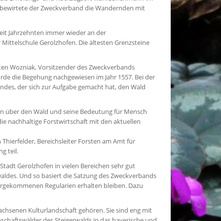
en bewirtete der Zweckverband die Wandernden mit
eit Jahrzehnten immer wieder an der
ittelschule Gerolzhofen. Die ältesten Grenzsteine
orsten Wozniak, Vorsitzender des Zweckverbands
de die Begehung nachgewiesen im Jahr 1557. Bei der
ndes, der sich zur Aufgabe gemacht hat, den Wald
onen über den Wald und seine Bedeutung für Mensch
ie nachhaltige Forstwirtschaft mit den aktuellen
ierfelder, Bereichsleiter Forsten am Amt für
g teil.
tadt Gerolzhofen in vielen Bereichen sehr gut
aldes. Und so basiert die Satzung des Zweckverbands
lthergekommenen Regularien erhalten bleiben. Dazu
achsenen Kulturlandschaft gehören. Sie sind eng mit
chaftswälder des Steigerwalds in das bayerische und