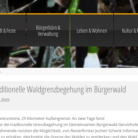
Bürgerbüro &
t & Feste
Leben & Wohnen
Kultur & F
Verwaltung
s
ditionelle Waldgrenzbegehung im Bürgerwald
.2025
renzsteine, 25 Kilometer Außengrenze: An zwei Tage fand
er die traditionelle Grenzbegehung im Gemeinsamen Bürgerwald Gerolzhofen
ehmende nutzten die Möglichkeit, von Revierförster Jochen Schenk Informat
 zu erhalten, gleichzeitig die Grenze des Waldes zu entdecken und den Wa