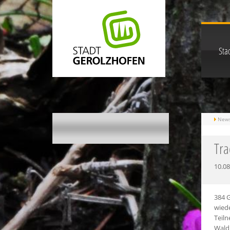
Stad
New
Tra
10.08
384 G
wied
Teiln
Wald