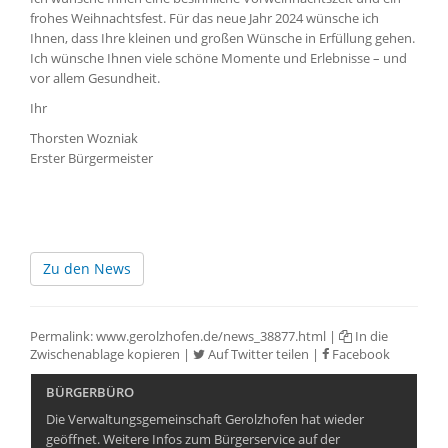
frohes Weihnachtsfest. Für das neue Jahr 2024 wünsche ich
Ihnen, dass Ihre kleinen und großen Wünsche in Erfüllung gehen.
Ich wünsche Ihnen viele schöne Momente und Erlebnisse – und
vor allem Gesundheit.
Ihr
Thorsten Wozniak
Erster Bürgermeister
Zu den News
Permalink:
www.gerolzhofen.de/news_38877.html
|
In die
Zwischenablage kopieren
|
Auf Twitter teilen
|
Facebook
BÜRGERBÜRO
Die Verwaltungsgemeinschaft Gerolzhofen hat wieder
geöffnet. Weitere Infos zum Bürgerservice auf der