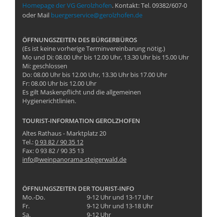
Homepage der VG Gerolzhofen
. Kontakt: Tel. 09382/607-0
oder Mail
buergerservice@gerolzhofen.de
ÖFFNUNGSZEITEN DES BÜRGERBÜROS
(Es ist keine vorherige Terminvereinbarung nötig.)
Mo und Di: 08.00 Uhr bis 12.00 Uhr, 13.30 Uhr bis 15.00 Uhr
Mi: geschlossen
Do: 08.00 Uhr bis 12.00 Uhr, 13.30 Uhr bis 17.00 Uhr
Fr: 08.00 Uhr bis 12.00 Uhr
Es gilt Maskenpflicht und die allgemeinen
Hygienerichtlinien.
TOURIST-INFORMATION GEROLZHOFEN
Altes Rathaus - Marktplatz 20
Tel.:
0 93 82 / 90 35 12
Fax: 0 93 82 / 90 35 13
info@weinpanorama-steigerwald.de
ÖFFNUNGSZEITEN DER TOURIST-INFO
Mo.-Do.
9-12 Uhr und 13-17 Uhr
Fr.
9-12 Uhr und 13-18 Uhr
Sa.
9-12 Uhr