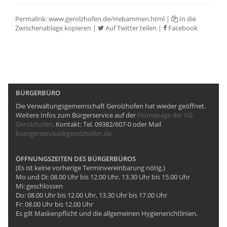
Permalink:
www.gerolzhofen.de/Hebammen.html
|
In die
Zwischenablage kopieren
|
Auf Twitter teilen
|
Facebook
BÜRGERBÜRO
Die Verwaltungsgemeinschaft Gerolzhofen hat wieder geöffnet.
Weitere Infos zum Bürgerservice auf der
Homepage der VG
Gerolzhofen
. Kontakt: Tel. 09382/607-0 oder Mail
buergerservice@gerolzhofen.de
ÖFFNUNGSZEITEN DES BÜRGERBÜROS
(Es ist keine vorherige Terminvereinbarung nötig.)
Mo und Di: 08.00 Uhr bis 12.00 Uhr, 13.30 Uhr bis 15.00 Uhr
Mi: geschlossen
Do: 08.00 Uhr bis 12.00 Uhr, 13.30 Uhr bis 17.00 Uhr
Fr: 08.00 Uhr bis 12.00 Uhr
Es gilt Maskenpflicht und die allgemeinen Hygienerichtlinien.