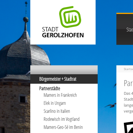
Stad
Starts
Bürgermeister + Stadtrat
Par
Partnerstädte
Das 4
Mamers in Frankreich
Stad
Elek in Ungarn
lang
Scarlino in Italien
verg
Rodewisch im Vogtland
Mamers-Geo-Sé im Benin