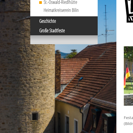
St.-Oswald-Riedlhütte
Heimatkreisverein Bilin
Geschichte
Große Stadtfeste
Festa
(Bil