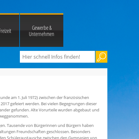
Gewerbe &
reizeit
Unternehmen
unde am 1. Juli 1972) zwischen der französischen
2017 gefeiert werden. Bei vielen Begegnungen dieser
nander gefunden. Alte Vorurteile wurden abgebaut und
vorweggenommen.
ragen. Tausende von Bürgerinnen und Bürgern haben
staltungen Freundschaften geschlossen. Besonders
ernden Schüleraustausche zwischen den Gymnasien von