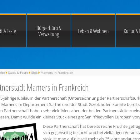
Bürgerbüro &
t & Feste
Leben & Wohnen
Kultur & F
Verwaltung
eite
Stadt & Feste
Elek
Mamers in Frankreich
tnerstadt Mamers in Frankreich
5-jährige Jubiläum der Partnerschaft (Unterzeichnung der Partnerschaftsurk
t Mamers im Departement Sarthe und der Stadt Gerolzhofen konnte bereits 
en Partnerschaft haben sehr viele Menschen der beiden Partnerstädte zuei
essen. Damit wurde ein kleines Stück eines großen "friedvollen Europas" 
Diese Partnerschaft hat bereits reiche Früchte get
sich gegenseitig besucht und bei vielfältigen Veran
stolz ist man auf die seit mehr als 25 Jahre andau