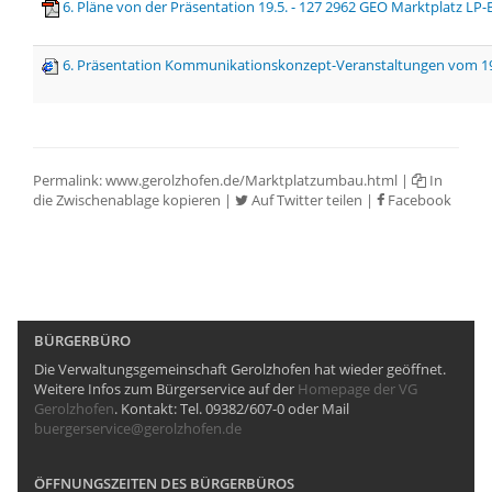
6. Pläne von der Präsentation 19.5. - 127 2962 GEO Marktplatz LP
6. Präsentation Kommunikationskonzept-Veranstaltungen vom 19
Permalink:
www.gerolzhofen.de/Marktplatzumbau.html
|
In
die Zwischenablage kopieren
|
Auf Twitter teilen
|
Facebook
BÜRGERBÜRO
Die Verwaltungsgemeinschaft Gerolzhofen hat wieder geöffnet.
Weitere Infos zum Bürgerservice auf der
Homepage der VG
Gerolzhofen
. Kontakt: Tel. 09382/607-0 oder Mail
buergerservice@gerolzhofen.de
ÖFFNUNGSZEITEN DES BÜRGERBÜROS