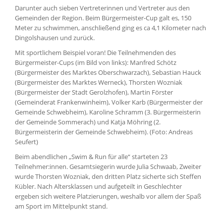
Darunter auch sieben Vertreterinnen und Vertreter aus den
Gemeinden der Region. Beim Bürgermeister-Cup galt es, 150
Meter zu schwimmen, anschließend ging es ca 4,1 Kilometer nach
Dingolshausen und zurück.
Mit sportlichem Beispiel voran! Die Teilnehmenden des
Bürgermeister-Cups (im Bild von links): Manfred Schötz
(Bürgermeister des Marktes Oberschwarzach), Sebastian Hauck
(Bürgermeister des Marktes Werneck), Thorsten Wozniak
(Bürgermeister der Stadt Gerolzhofen), Martin Förster
(Gemeinderat Frankenwinheim), Volker Karb (Bürgermeister der
Gemeinde Schwebheim), Karoline Schramm (3. Bürgermeisterin
der Gemeinde Sommerach) und Katja Möhring (2.
Bürgermeisterin der Gemeinde Schwebheim). (Foto: Andreas
Seufert)
Beim abendlichen „Swim & Run für alle“ starteten 23
Teilnehmer:innen. Gesamtsiegerin wurde Julia Schwaab, Zweiter
wurde Thorsten Wozniak, den dritten Platz sicherte sich Steffen
Kübler. Nach Altersklassen und aufgeteilt in Geschlechter
ergeben sich weitere Platzierungen, weshalb vor allem der Spaß
am Sport im Mittelpunkt stand.