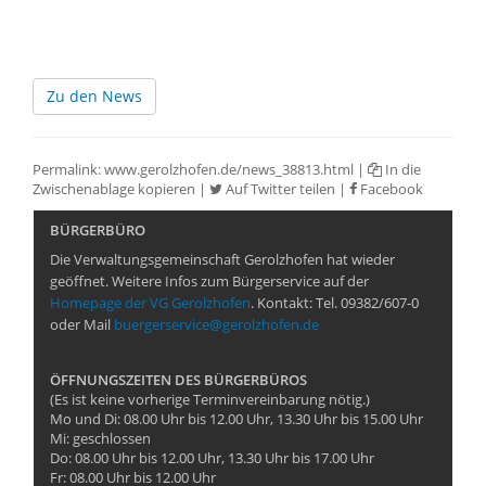
Zu den News
Permalink:
www.gerolzhofen.de/news_38813.html
|
In die
Zwischenablage kopieren
|
Auf Twitter teilen
|
Facebook
BÜRGERBÜRO
Die Verwaltungsgemeinschaft Gerolzhofen hat wieder
geöffnet. Weitere Infos zum Bürgerservice auf der
Homepage der VG Gerolzhofen
. Kontakt: Tel. 09382/607-0
oder Mail
buergerservice@gerolzhofen.de
ÖFFNUNGSZEITEN DES BÜRGERBÜROS
(Es ist keine vorherige Terminvereinbarung nötig.)
Mo und Di: 08.00 Uhr bis 12.00 Uhr, 13.30 Uhr bis 15.00 Uhr
Mi: geschlossen
Do: 08.00 Uhr bis 12.00 Uhr, 13.30 Uhr bis 17.00 Uhr
Fr: 08.00 Uhr bis 12.00 Uhr