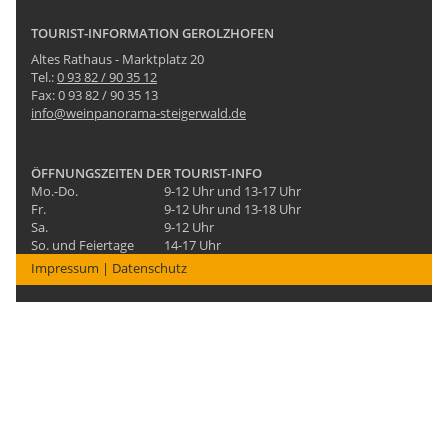
TOURIST-INFORMATION GEROLZHOFEN
Altes Rathaus - Marktplatz 20
Tel.:
0 93 82 / 90 35 12
Fax: 0 93 82 / 90 35 13
info@weinpanorama-steigerwald.de
ÖFFNUNGSZEITEN DER TOURIST-INFO
Mo.-Do.
9-12 Uhr und 13-17 Uhr
Fr.
9-12 Uhr und 13-18 Uhr
Sa.
9-12 Uhr
So. und Feiertage
14-17 Uhr
Impressum
|
Datenschutz