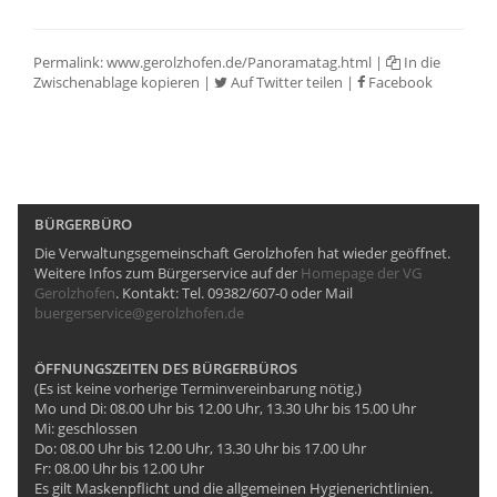
Permalink:
www.gerolzhofen.de/Panoramatag.html
|
In die
Zwischenablage kopieren
|
Auf Twitter teilen
|
Facebook
BÜRGERBÜRO
Die Verwaltungsgemeinschaft Gerolzhofen hat wieder geöffnet.
Weitere Infos zum Bürgerservice auf der
Homepage der VG
Gerolzhofen
. Kontakt: Tel. 09382/607-0 oder Mail
buergerservice@gerolzhofen.de
ÖFFNUNGSZEITEN DES BÜRGERBÜROS
(Es ist keine vorherige Terminvereinbarung nötig.)
Mo und Di: 08.00 Uhr bis 12.00 Uhr, 13.30 Uhr bis 15.00 Uhr
Mi: geschlossen
Do: 08.00 Uhr bis 12.00 Uhr, 13.30 Uhr bis 17.00 Uhr
Fr: 08.00 Uhr bis 12.00 Uhr
Es gilt Maskenpflicht und die allgemeinen Hygienerichtlinien.