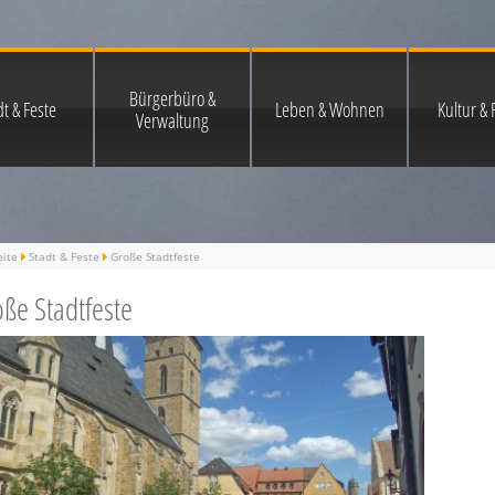
Bürgerbüro &
t & Feste
Leben & Wohnen
Kultur & F
Verwaltung
eite
Stadt & Feste
Große Stadtfeste
ße Stadtfeste