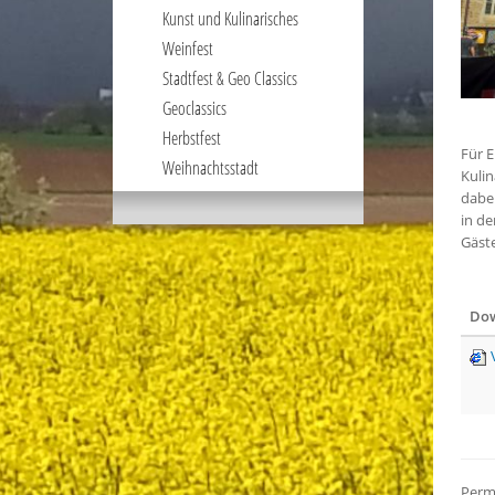
Kunst und Kulinarisches
Weinfest
Stadtfest & Geo Classics
Geoclassics
Herbstfest
Für E
Weihnachtsstadt
Kulin
dabei
in de
Gäste
Dow
Perm