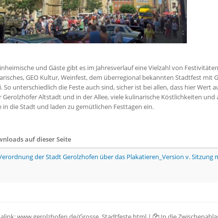
inheimische und Gäste gibt es im Jahresverlauf eine Vielzahl von Festivität
arisches, GEO Kultur, Weinfest, dem überregional bekannten Stadtfest mit GE
. So unterschiedlich die Feste auch sind, sicher ist bei allen, dass hier Wert
r Gerolzhöfer Altstadt und in der Allee, viele kulinarische Köstlichkeiten u
 in die Stadt und laden zu gemütlichen Festtagen ein.
nloads auf dieser Seite
Verordnung der Stadt Gerolzhofen über das Plakatieren_Version v. Sitzung 
alink:
www.gerolzhofen.de/Grosse_Stadtfeste.html
|
In die Zwischenabla