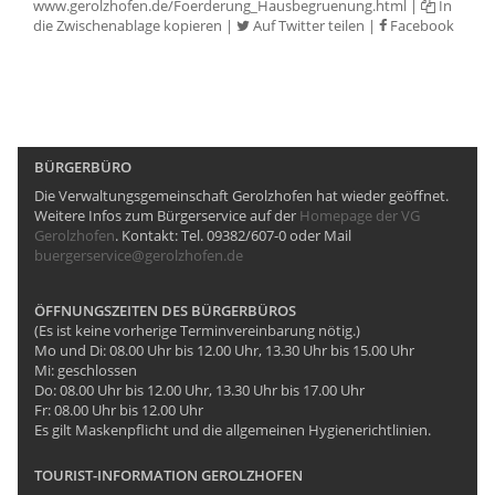
www.gerolzhofen.de/Foerderung_Hausbegruenung.html
|
In
die Zwischenablage kopieren
|
Auf Twitter teilen
|
Facebook
BÜRGERBÜRO
Die Verwaltungsgemeinschaft Gerolzhofen hat wieder geöffnet.
Weitere Infos zum Bürgerservice auf der
Homepage der VG
Gerolzhofen
. Kontakt: Tel. 09382/607-0 oder Mail
buergerservice@gerolzhofen.de
ÖFFNUNGSZEITEN DES BÜRGERBÜROS
(Es ist keine vorherige Terminvereinbarung nötig.)
Mo und Di: 08.00 Uhr bis 12.00 Uhr, 13.30 Uhr bis 15.00 Uhr
Mi: geschlossen
Do: 08.00 Uhr bis 12.00 Uhr, 13.30 Uhr bis 17.00 Uhr
Fr: 08.00 Uhr bis 12.00 Uhr
Es gilt Maskenpflicht und die allgemeinen Hygienerichtlinien.
TOURIST-INFORMATION GEROLZHOFEN