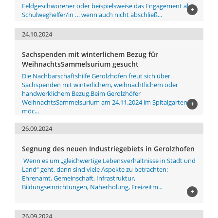
Feldgeschworener oder beispielsweise das Engagement als
+
Schulweghelfer/in … wenn auch nicht abschließ...
24.10.2024
Sachspenden mit winterlichem Bezug für
WeihnachtsSammelsurium gesucht
Die Nachbarschaftshilfe Gerolzhofen freut sich über
Sachspenden mit winterlichem, weihnachtlichem oder
handwerklichem Bezug.Beim Gerolzhöfer
WeihnachtsSammelsurium am 24.11.2024 im Spitalgarten
+
möc...
26.09.2024
Segnung des neuen Industriegebiets in Gerolzhofen
Wenn es um „gleichwertige Lebensverhältnisse in Stadt und
Land“ geht, dann sind viele Aspekte zu betrachten:
Ehrenamt, Gemeinschaft, Infrastruktur,
Bildungseinrichtungen, Naherholung, Freizeitm...
+
26.09.2024