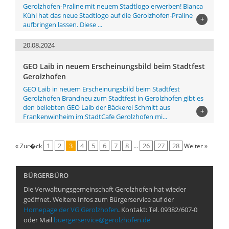
Gerolzhofen-Praline mit neuem Stadtlogo erwerben! Bianca
Kühl hat das neue Stadtlogo auf die Gerolzhofen-Praline
+
aufbringen lassen. Diese ...
20.08.2024
GEO Laib in neuem Erscheinungsbild beim Stadtfest
Gerolzhofen
GEO Laib in neuem Erscheinungsbild beim Stadtfest
Gerolzhofen Brandneu zum Stadtfest in Gerolzhofen gibt es
den beliebten GEO Laib der Bäckerei Schmitt aus
+
Frankenwinheim im StadtCafe Gerolzhofen mi...
1
2
3
4
5
6
7
8
...
26
27
28
« Zur�ck
Weiter »
BÜRGERBÜRO
Die Verwaltungsgemeinschaft Gerolzhofen hat wieder
geöffnet. Weitere Infos zum Bürgerservice auf der
Homepage der VG Gerolzhofen
. Kontakt: Tel. 09382/607-0
oder Mail
buergerservice@gerolzhofen.de