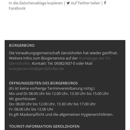
In die Zwischenablage kopieren
|
Auf Twitter teilen
|
Facebook
BÜRGERBÜRO
Die Verwaltungsgemeinschaft Gerolzhofen hat wieder geöffnet.
Weitere Infos zum Bürgerservice auf der
Homepage der VG
Gerolzhofen
. Kontakt: Tel. 09382/607-0 oder Mail
buergerservice@gerolzhofen.de
ÖFFNUNGSZEITEN DES BÜRGERBÜROS
(Es ist keine vorherige Terminvereinbarung nötig.)
Mo und Di: 08.00 Uhr bis 12.00 Uhr, 13.30 Uhr bis 15.00 Uhr
Mi: geschlossen
Do: 08.00 Uhr bis 12.00 Uhr, 13.30 Uhr bis 17.00 Uhr
Fr: 08.00 Uhr bis 12.00 Uhr
Es gilt Maskenpflicht und die allgemeinen Hygienerichtlinien.
TOURIST-INFORMATION GEROLZHOFEN