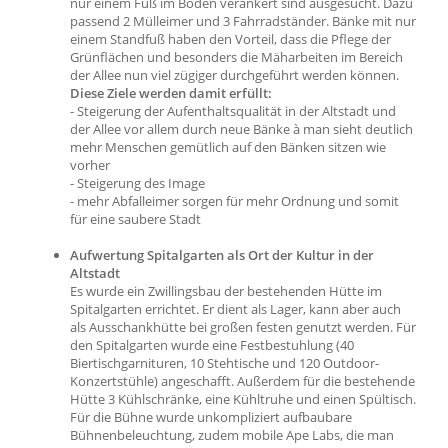
nur einem Fuß im Boden verankert sind ausgesucht. Dazu
passend 2 Mülleimer und 3 Fahrradständer. Bänke mit nur
einem Standfuß haben den Vorteil, dass die Pflege der
Grünflächen und besonders die Mäharbeiten im Bereich
der Allee nun viel zügiger durchgeführt werden können.
Diese Ziele werden damit erfüllt:
- Steigerung der Aufenthaltsqualität in der Altstadt und
der Allee vor allem durch neue Bänke à man sieht deutlich
mehr Menschen gemütlich auf den Bänken sitzen wie
vorher
- Steigerung des Image
- mehr Abfalleimer sorgen für mehr Ordnung und somit
für eine saubere Stadt
Aufwertung Spitalgarten als Ort der Kultur in der
Altstadt
Es wurde ein Zwillingsbau der bestehenden Hütte im
Spitalgarten errichtet. Er dient als Lager, kann aber auch
als Ausschankhütte bei großen festen genutzt werden. Für
den Spitalgarten wurde eine Festbestuhlung (40
Biertischgarnituren, 10 Stehtische und 120 Outdoor-
Konzertstühle) angeschafft. Außerdem für die bestehende
Hütte 3 Kühlschränke, eine Kühltruhe und einen Spültisch.
Für die Bühne wurde unkompliziert aufbaubare
Bühnenbeleuchtung, zudem mobile Ape Labs, die man