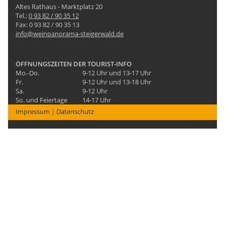
Altes Rathaus - Marktplatz 20
Tel.:
0 93 82 / 90 35 12
Fax: 0 93 82 / 90 35 13
info@weinpanorama-steigerwald.de
ÖFFNUNGSZEITEN DER TOURIST-INFO
Mo.-Do.
9-12 Uhr und 13-17 Uhr
Fr.
9-12 Uhr und 13-18 Uhr
Sa.
9-12 Uhr
So. und Feiertage
14-17 Uhr
Impressum
|
Datenschutz