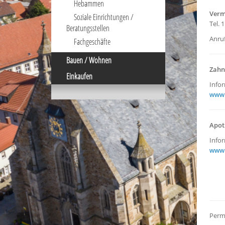
Hebammen
Verm
Soziale Einrichtungen /
Tel. 
Beratungsstellen
Anru
Fachgeschäfte
Bauen / Wohnen
Zahn
Einkaufen
Info
www.
Apot
Info
www.
Perm