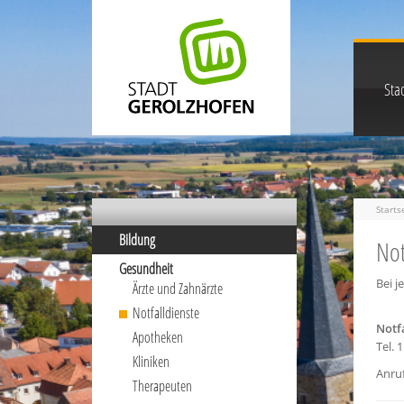
Stad
Starts
Bildung
Not
Gesundheit
Bei j
Ärzte und Zahnärzte
Notfalldienste
Notfa
Apotheken
Tel. 
Kliniken
Anru
Therapeuten