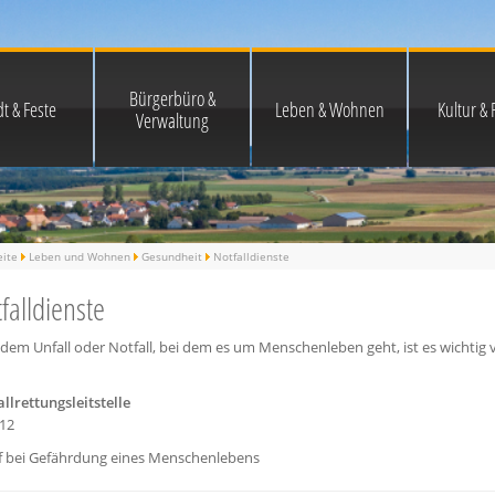
Bürgerbüro &
t & Feste
Leben & Wohnen
Kultur & F
Verwaltung
eite
Leben und Wohnen
Gesundheit
Notfalldienste
falldienste
edem Unfall oder Notfall, bei dem es um Menschenleben geht, ist es wichtig
llrettungsleitstelle
112
f bei Gefährdung eines Menschenlebens