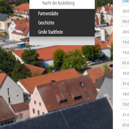
Da
Nacht der Ausbildung
26.
Partnerstädte
05.
Geschichte
Große Stadtfeste
29.
15.
15.
01.
16.
31.
18.
10.
21.
07.