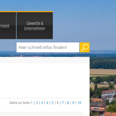
Gewerbe &
reizeit
Unternehmen
Gehe zu Seite
1
|
2
|
3
|
4
|
5
| 6 |
7
|
8
|
9
|
10