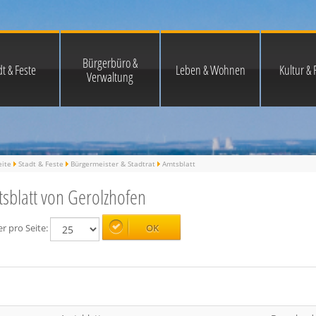
Bürgerbüro &
t & Feste
Leben & Wohnen
Kultur & F
Verwaltung
eite
Stadt & Feste
Bürgermeister & Stadtrat
Amtsblatt
sblatt von Gerolzhofen
er pro Seite: