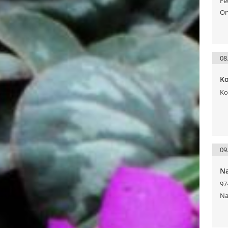
Fe
Or
08
Ko
Ko
09
Na
97
Na