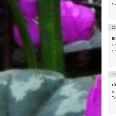
Na
20
Br
Ei
Ho
23
Fü
Is
To