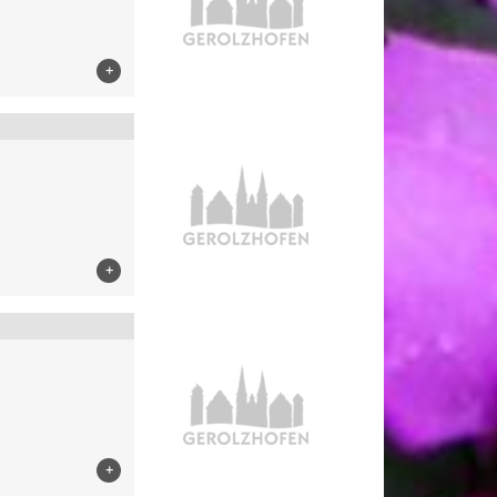
+
+
+