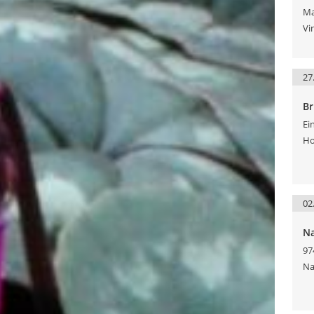
Ma
Vi
27
Br
Ei
Ho
02
Na
97
Na