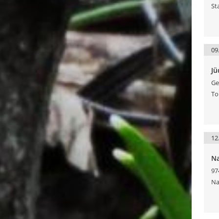
St
09
Jü
Ge
To
12
Na
97
Na