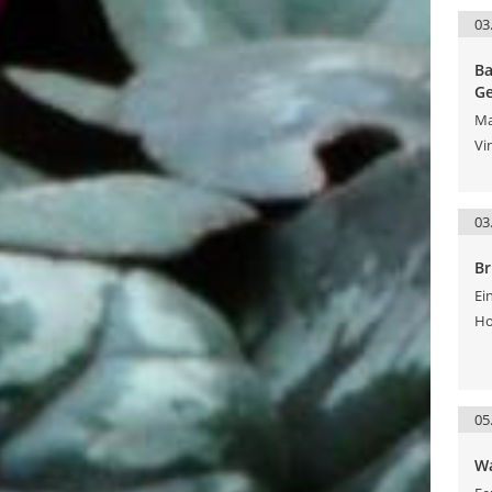
03
Ba
Ge
Ma
Vi
03
Br
Ei
Ho
05
Wa