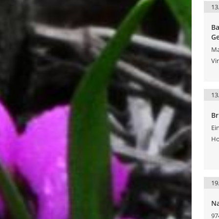
13
Ba
Ge
Ma
Vi
13
Br
Ei
Ho
19
Na
97