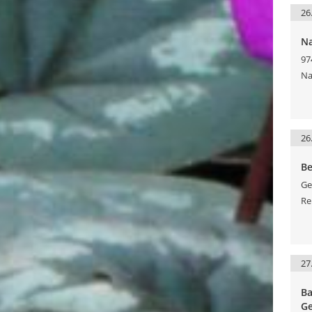
26
Na
97
Na
26
Be
Ge
Re
27
Ba
Ge