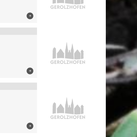
+
+
+