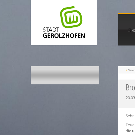
Stad
New
Bro
20.03
Sehr
Feuer
die u