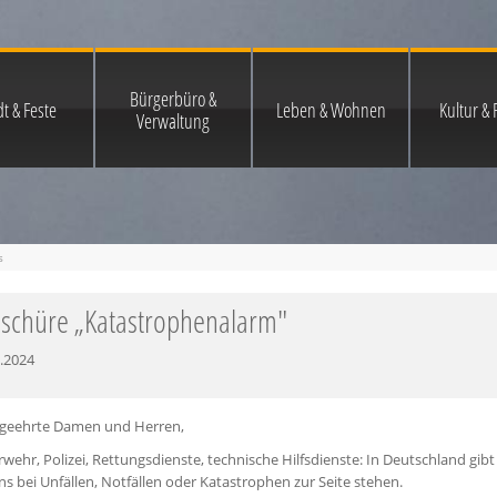
Bürgerbüro &
t & Feste
Leben & Wohnen
Kultur & F
Verwaltung
s
schüre „Katastrophenalarm"
.2024
 geehrte Damen und Herren,
wehr, Polizei, Rettungsdienste, technische Hilfsdienste: In Deutschland gib
ns bei Unfällen, Notfällen oder Katastrophen zur Seite stehen.