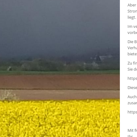
Aber 
Strom
liegt.
Im ve
vorbe
Die B
Verh
biete
Zu f
Sie d
http
Diese
Auch 
zusam
https
Mit 
Ihr