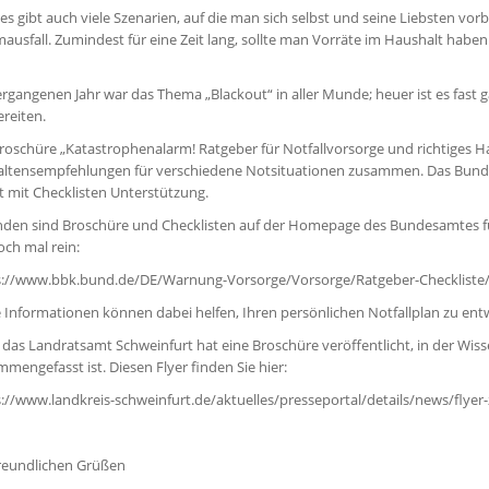
es gibt auch viele Szenarien, auf die man sich selbst und seine Liebsten vor
ausfall. Zumindest für eine Zeit lang, sollte man Vorräte im Haushalt habe
rgangenen Jahr war das Thema „Blackout“ in aller Munde; heuer ist es fast
reiten.
roschüre „Katastrophenalarm! Ratgeber für Notfallvorsorge und richtiges H
altensempfehlungen für verschiedene Notsituationen zusammen. Das Bunde
t mit Checklisten Unterstützung.
inden sind Broschüre und Checklisten auf der Homepage des Bundesamtes fü
och mal rein:
s://www.bbk.bund.de/DE/Warnung-Vorsorge/Vorsorge/Ratgeber-Checkliste/
 Informationen können dabei helfen, Ihren persönlichen Notfallplan zu entw
das Landratsamt Schweinfurt hat eine Broschüre veröffentlicht, in der Wi
mengefasst ist. Diesen Flyer finden Sie hier:
://www.landkreis-schweinfurt.de/aktuelles/presseportal/details/news/flyer
freundlichen Grüßen