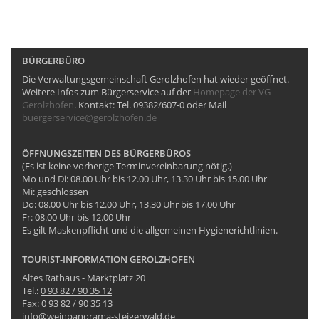
BÜRGERBÜRO
Die Verwaltungsgemeinschaft Gerolzhofen hat wieder geöffnet.
Weitere Infos zum Bürgerservice auf der
Homepage der VG
Gerolzhofen
. Kontakt: Tel. 09382/607-0 oder Mail
buergerservice@gerolzhofen.de
ÖFFNUNGSZEITEN DES BÜRGERBÜROS
(Es ist keine vorherige Terminvereinbarung nötig.)
Mo und Di: 08.00 Uhr bis 12.00 Uhr, 13.30 Uhr bis 15.00 Uhr
Mi: geschlossen
Do: 08.00 Uhr bis 12.00 Uhr, 13.30 Uhr bis 17.00 Uhr
Fr: 08.00 Uhr bis 12.00 Uhr
Es gilt Maskenpflicht und die allgemeinen Hygienerichtlinien.
TOURIST-INFORMATION GEROLZHOFEN
Altes Rathaus - Marktplatz 20
Tel.:
0 93 82 / 90 35 12
Fax: 0 93 82 / 90 35 13
info@weinpanorama-steigerwald.de