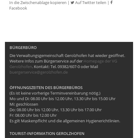
In die Zwischenablage kopieren
|
Auf Twitter teilen
|
Facebook
BÜRGERBÜRO
Die Verwaltungsgemeinschaft Gerolzhofen hat wieder geöffnet.
Weitere Infos zum Bürgerservice auf der
Homepage der VG
Gerolzhofen
. Kontakt: Tel. 09382/607-0 oder Mail
buergerservice@gerolzhofen.de
ÖFFNUNGSZEITEN DES BÜRGERBÜROS
(Es ist keine vorherige Terminvereinbarung nötig.)
Mo und Di: 08.00 Uhr bis 12.00 Uhr, 13.30 Uhr bis 15.00 Uhr
Mi: geschlossen
Do: 08.00 Uhr bis 12.00 Uhr, 13.30 Uhr bis 17.00 Uhr
Fr: 08.00 Uhr bis 12.00 Uhr
Es gilt Maskenpflicht und die allgemeinen Hygienerichtlinien.
TOURIST-INFORMATION GEROLZHOFEN