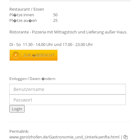
Restaurant / Essen
Pl�tze innen
50
Pl�tze au�en
25
Ristorante - Pizzeria mit Mittagstisch und Lieferung außer Haus.
Di - So 11.30 - 14.00 Uhr und 17.00 - 23.00 Uhr
ZUR �BERSICHT
Einloggen / Daten �ndern
Permalink:
www.gerolzhofen.de/Gastronomie_und_Unterkuenfte.html
|