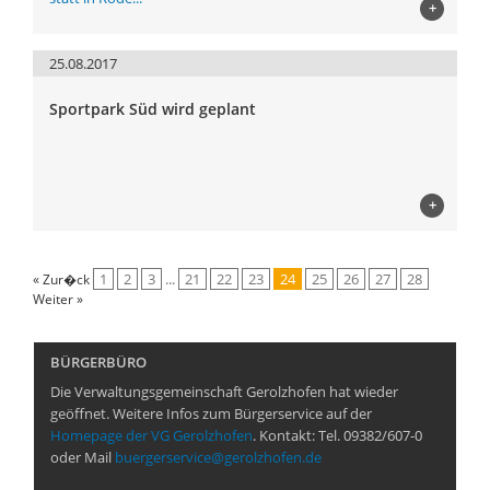
+
25.08.2017
Sportpark Süd wird geplant
+
1
2
3
...
21
22
23
24
25
26
27
28
« Zur�ck
Weiter »
BÜRGERBÜRO
Die Verwaltungsgemeinschaft Gerolzhofen hat wieder
geöffnet. Weitere Infos zum Bürgerservice auf der
Homepage der VG Gerolzhofen
. Kontakt: Tel. 09382/607-0
oder Mail
buergerservice@gerolzhofen.de