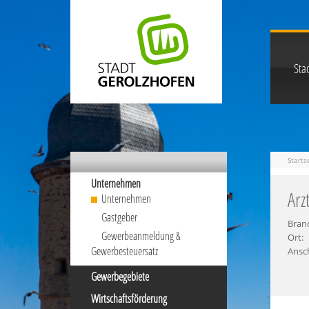
Stad
Starts
Unternehmen
Arz
Unternehmen
Gastgeber
Bran
Gewerbeanmeldung &
Ort:
Gewerbesteuersatz
Ansch
Gewerbegebiete
Wirtschaftsförderung