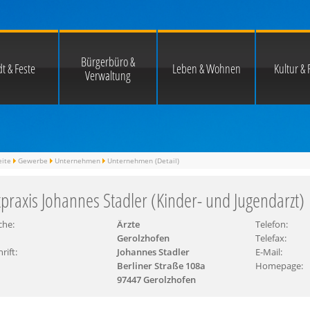
Bürgerbüro &
t & Feste
Leben & Wohnen
Kultur & F
Verwaltung
eite
Gewerbe
Unternehmen
Unternehmen (Detail)
tpraxis Johannes Stadler (Kinder- und Jugendarzt)
che:
Ärzte
Telefon:
Gerolzhofen
Telefax:
rift:
Johannes Stadler
E-Mail:
Berliner Straße 108a
Homepage:
97447 Gerolzhofen