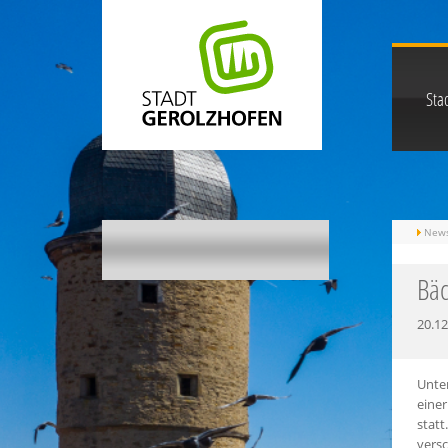
Stad
New
Bäc
20.12
Unte
einer
statt
vers