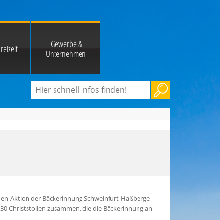
Gewerbe &
reizeit
Unternehmen
enden-Aktion der Bäckerinnung Schweinfurt-Haßberge
 130 Christstollen zusammen, die die Bäckerinnung an