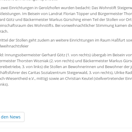
zwei Einrichtungen in Gerolzhofen wurden bedacht: Das Wohnstift Steigerwa
stleistungen. Im Beisein von Landrat Florian Töpper und Bürgermeister T
ard Götz und Bäckermeister Markus Gürsching einen Teil der Stollen vor O
inschaftsraum des Wohnstifts. Bei vorweihnachtlicher Stimmung kamen d
räch.
rittel der Stollen geht zudem an weitere Einrichtungen im Raum Haßfurt sowie
lweihnachtsfeier
ld: Innungsobermeister Gerhard Götz (1. von rechts) übergab im Beisein von 
rmeister Thorsten Wozniak (2. von rechts) und Bäckermeister Markus Gürschi
reibetriebe, 3. von links) die Stollen an Bewohnerinnen und Bewohner der j
häftsführer des Caritas Sozialzentrum Steigerwald, 3. von rechts), Ulrike Ra
ch-Wiesentheid e.V., mittig) sowie an Christian Keutel (stellvertretender Einr
inks).
 den News