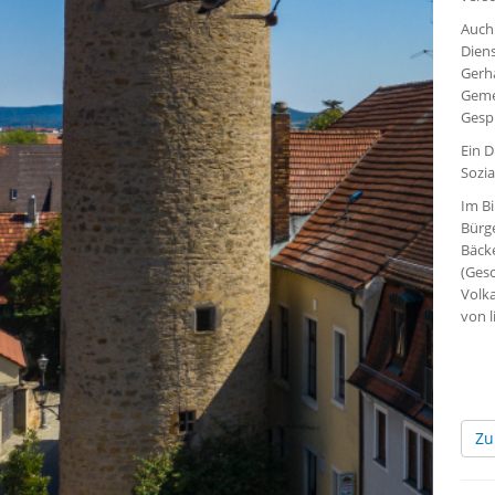
Auch 
Dien
Gerh
Geme
Gesp
Ein D
Sozia
Im Bi
Bürge
Bäcke
(Gesc
Volka
von l
Zu