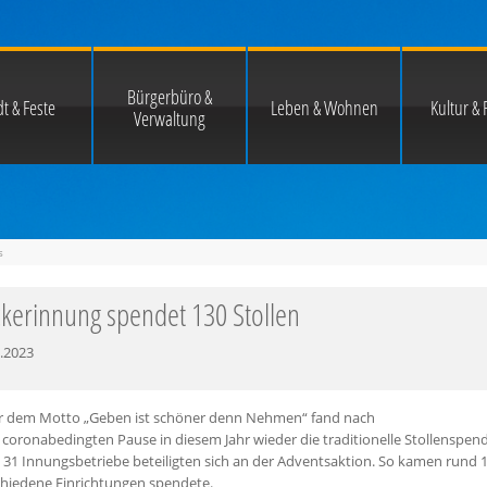
Bürgerbüro &
t & Feste
Leben & Wohnen
Kultur & F
Verwaltung
s
kerinnung spendet 130 Stollen
.2023
r dem Motto „Geben ist schöner denn Nehmen“ fand nach
 coronabedingten Pause in diesem Jahr wieder die traditionelle Stollensp
. 31 Innungsbetriebe beteiligten sich an der Adventsaktion. So kamen rund
chiedene Einrichtungen spendete.