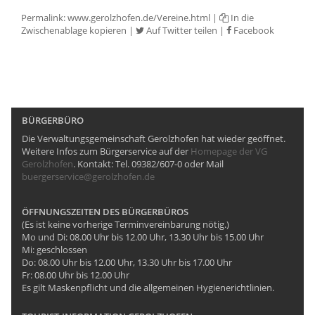
Permalink:
www.gerolzhofen.de/Vereine.html
|
In die
Zwischenablage kopieren
|
Auf Twitter teilen
|
Facebook
BÜRGERBÜRO
Die Verwaltungsgemeinschaft Gerolzhofen hat wieder geöffnet.
Weitere Infos zum Bürgerservice auf der
Homepage der VG
Gerolzhofen
. Kontakt: Tel. 09382/607-0 oder Mail
buergerservice@gerolzhofen.de
ÖFFNUNGSZEITEN DES BÜRGERBÜROS
(Es ist keine vorherige Terminvereinbarung nötig.)
Mo und Di: 08.00 Uhr bis 12.00 Uhr, 13.30 Uhr bis 15.00 Uhr
Mi: geschlossen
Do: 08.00 Uhr bis 12.00 Uhr, 13.30 Uhr bis 17.00 Uhr
Fr: 08.00 Uhr bis 12.00 Uhr
Es gilt Maskenpflicht und die allgemeinen Hygienerichtlinien.