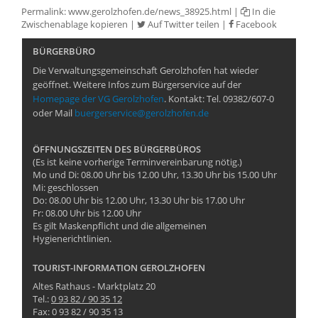
Permalink:
www.gerolzhofen.de/news_38925.html
|
In die
Zwischenablage kopieren
|
Auf Twitter teilen
|
Facebook
BÜRGERBÜRO
Die Verwaltungsgemeinschaft Gerolzhofen hat wieder
geöffnet. Weitere Infos zum Bürgerservice auf der
Homepage der VG Gerolzhofen
. Kontakt: Tel. 09382/607-0
oder Mail
buergerservice@gerolzhofen.de
ÖFFNUNGSZEITEN DES BÜRGERBÜROS
(Es ist keine vorherige Terminvereinbarung nötig.)
Mo und Di: 08.00 Uhr bis 12.00 Uhr, 13.30 Uhr bis 15.00 Uhr
Mi: geschlossen
Do: 08.00 Uhr bis 12.00 Uhr, 13.30 Uhr bis 17.00 Uhr
Fr: 08.00 Uhr bis 12.00 Uhr
Es gilt Maskenpflicht und die allgemeinen
Hygienerichtlinien.
TOURIST-INFORMATION GEROLZHOFEN
Altes Rathaus - Marktplatz 20
Tel.:
0 93 82 / 90 35 12
Fax: 0 93 82 / 90 35 13