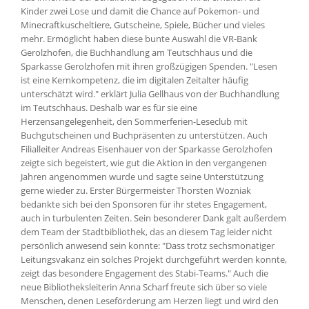
Kinder zwei Lose und damit die Chance auf Pokemon- und
Minecraftkuscheltiere, Gutscheine, Spiele, Bücher und vieles
mehr. Ermöglicht haben diese bunte Auswahl die VR-Bank
Gerolzhofen, die Buchhandlung am Teutschhaus und die
Sparkasse Gerolzhofen mit ihren großzügigen Spenden. "Lesen
ist eine Kernkompetenz, die im digitalen Zeitalter häufig
unterschätzt wird." erklärt Julia Gellhaus von der Buchhandlung
im Teutschhaus. Deshalb war es für sie eine
Herzensangelegenheit, den Sommerferien-Leseclub mit
Buchgutscheinen und Buchpräsenten zu unterstützen. Auch
Filialleiter Andreas Eisenhauer von der Sparkasse Gerolzhofen
zeigte sich begeistert, wie gut die Aktion in den vergangenen
Jahren angenommen wurde und sagte seine Unterstützung
gerne wieder zu. Erster Bürgermeister Thorsten Wozniak
bedankte sich bei den Sponsoren für ihr stetes Engagement,
auch in turbulenten Zeiten. Sein besonderer Dank galt außerdem
dem Team der Stadtbibliothek, das an diesem Tag leider nicht
persönlich anwesend sein konnte: "Dass trotz sechsmonatiger
Leitungsvakanz ein solches Projekt durchgeführt werden konnte,
zeigt das besondere Engagement des Stabi-Teams." Auch die
neue Bibliotheksleiterin Anna Scharf freute sich über so viele
Menschen, denen Leseförderung am Herzen liegt und wird den