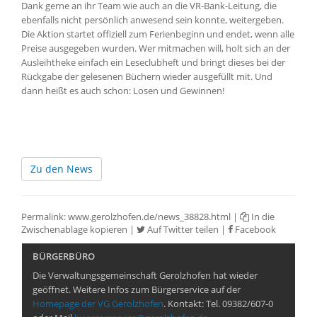
Dank gerne an ihr Team wie auch an die VR-Bank-Leitung, die
ebenfalls nicht persönlich anwesend sein konnte, weitergeben.
Die Aktion startet offiziell zum Ferienbeginn und endet, wenn alle
Preise ausgegeben wurden. Wer mitmachen will, holt sich an der
Ausleihtheke einfach ein Leseclubheft und bringt dieses bei der
Rückgabe der gelesenen Büchern wieder ausgefüllt mit. Und
dann heißt es auch schon: Losen und Gewinnen!
Zu den News
Permalink:
www.gerolzhofen.de/news_38828.html
|
In die
Zwischenablage kopieren
|
Auf Twitter teilen
|
Facebook
BÜRGERBÜRO
Die Verwaltungsgemeinschaft Gerolzhofen hat wieder
geöffnet. Weitere Infos zum Bürgerservice auf der
Homepage der VG Gerolzhofen
. Kontakt: Tel. 09382/607-0